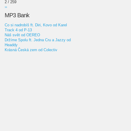
2 / 259
››
MP3 Bank
Co si nadrobíš ft. Diri, Kovo od Karel
Track 4 od P-13
Náš svět od OEREO
Držíme Spolu ft. Jedna Cru a Jazzy od
Headdy
Krásná Česká zem od Colectiv