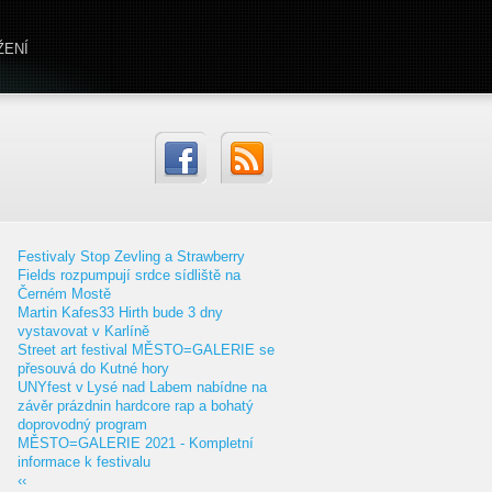
ŽENÍ
Festivaly Stop Zevling a Strawberry
Fields rozpumpují srdce sídliště na
Černém Mostě
Martin Kafes33 Hirth bude 3 dny
vystavovat v Karlíně
Street art festival MĚSTO=GALERIE se
přesouvá do Kutné hory
UNYfest v Lysé nad Labem nabídne na
závěr prázdnin hardcore rap a bohatý
doprovodný program
MĚSTO=GALERIE 2021 - Kompletní
informace k festivalu
‹‹