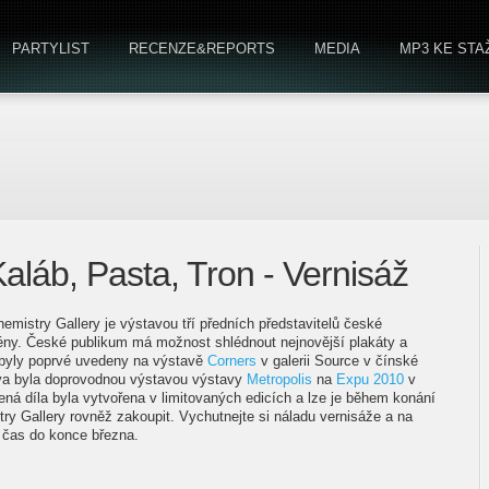
PARTYLIST
RECENZE&REPORTS
MEDIA
MP3 KE STA
láb, Pasta, Tron - Vernisáž
istry Gallery je výstavou tří předních představitelů české
scény. České publikum má možnost shlédnout nejnovější plakáty a
é byly poprvé uvedeny na výstavě
Corners
v galerii Source v čínské
ava byla doprovodnou výstavou výstavy
Metropolis
na
Expu 2010
v
ná díla byla vytvořena v limitovaných edicích a lze je během konání
ry Gallery rovněž zakoupit. Vychutnejte si náladu vernisáže a na
 čas do konce března.