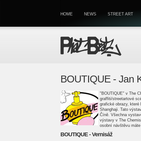
HOME
NEWS
STREET ART
BOUTIQUE - Jan Ka
"BOUTIQUE" v The Chem
graffiti/streetartové 
grafické obrazy, kter
Shanghaji. Tato výst
Číně. Všechna vystave
výstavy v The Chemist
osobní návštěvu máte
BOUTIQUE - Vernisáž