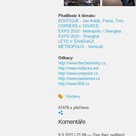
PhatBeatz k tématu:
BOUTIQUE - Jan Kaláb, Pasta, Tron
CORNERS x SOURCE
EXPO 2010 - Metropolis / Shanghai
EXPO 2010 - Shanghai
LÉTO V ŠANGHAJI
METROPOLIS - Vernisáž
Odkazy:
http://www.thechemistry.cz
http://www.trafacka.net
http://www.onepoint.cz
http://www.pastaoner.cz
http://www.834.cz
Výstavy
47478 x přečteno
Komentáře
9.3.2011 | 21:09 — Zipo (bez ověření)