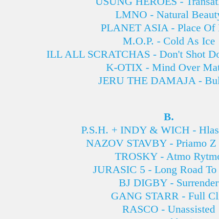
USUNG HEROES - Transatl
LMNO - Natural Beaut
PLANET ASIA - Place Of 
M.O.P. - Cold As Ice
ILL ALL SCRATCHAS - Don't Shot Do
K-OTIX - Mind Over Mat
JERU THE DAMAJA - Bull
B.
P.S.H. + INDY & WICH - Hlasu
NAZOV STAVBY - Priamo Z 
TROSKY - Atmo Rytm
JURASIC 5 - Long Road To
BJ DIGBY - Surrender
GANG STARR - Full Cl
RASCO - Unassisted