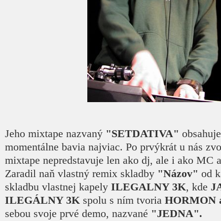
Jeho mixtape nazvaný
"SETDATIVA"
obsahuje
momentálne bavia najviac. Po prvýkrát u nás zvol
mixtape nepredstavuje len ako dj, ale i ako MC a
Zaradil naň vlastný remix skladby
"Názov"
od k
skladbu vlastnej kapely
ILEGALNY 3K
, kde
J
ILEGÁLNY 3K
spolu s ním tvoria
HORMON 
sebou svoje prvé demo, nazvané
"JEDNA".