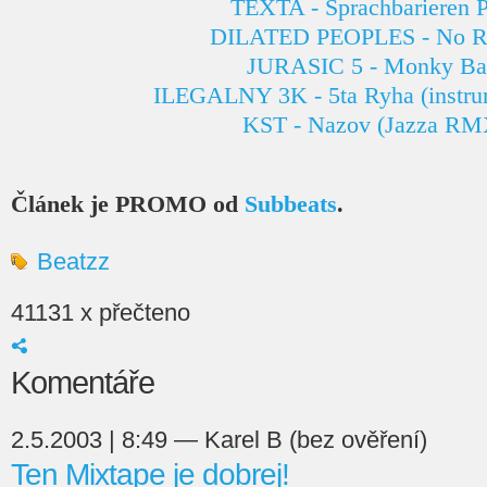
TEXTA - Sprachbarieren P
DILATED PEOPLES - No Re
JURASIC 5 - Monky Ba
ILEGALNY 3K - 5ta Ryha (instru
KST - Nazov (Jazza RM
Článek je PROMO od
Subbeats
.
Beatzz
41131 x přečteno
Komentáře
2.5.2003 | 8:49 — Karel B (bez ověření)
Ten Mixtape je dobrej!