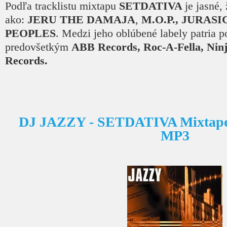
Podľa tracklistu mixtapu
SETDATIVA
je jasné,
ako:
JERU THE DAMAJA
,
M.O.P., JURASI
PEOPLES
. Medzi jeho oblúbené labely patria p
predovšetkým
ABB Records, Roc-A-Fella, Ninj
Records.
DJ JAZZY - SETDATIVA Mixtape 
MP3