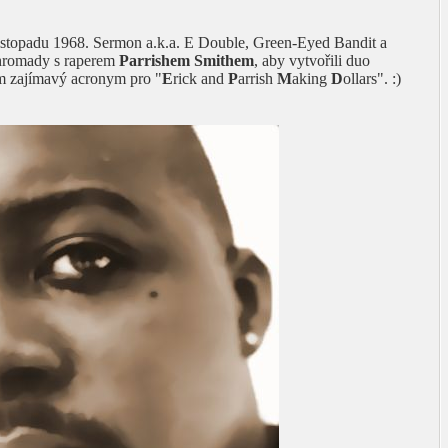
istopadu 1968. Sermon a.k.a. E Double, Green-Eyed Bandit a
hromady s raperem
Parrishem Smithem
, aby vytvořili duo
 zajímavý acronym pro "
E
rick and
P
arrish
M
aking
D
ollars". :)