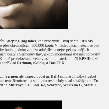
tvím
Sleeping Bag label
, kde brzo vydali svůj debut
"It's My
lo přes ohromujících 500,000 kopií. V následujících letech se pak
ky budou jedním z nejzásadnějších a nejrespektovanějších
misní beaty a Sermonův líný, jakoby monotónní styl měl obrovský
l. Kromě produkování svého vlastního materiálu měli
EPMD
také
l například
Redman, K-Solo, a Das EFX.
dli.
Sermon
ale vzápětí vydal na
Def Jam
vlastní sólový debut
oducetem. Remixoval a spolupracoval tehdy snad s každým od
En
eitha Murraye, LL Cool J-e, Scarface, Warrena G, Mary J.