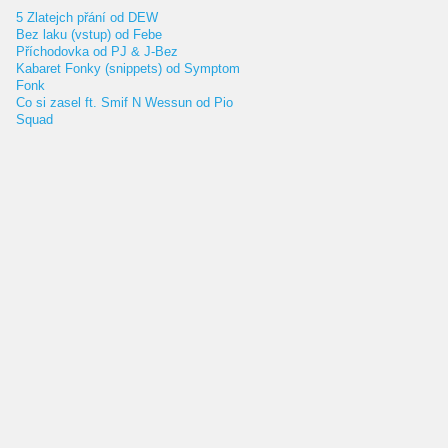
5 Zlatejch přání od DEW
Bez laku (vstup) od Febe
Příchodovka od PJ & J-Bez
Kabaret Fonky (snippets) od Symptom
Fonk
Co si zasel ft. Smif N Wessun od Pio
Squad