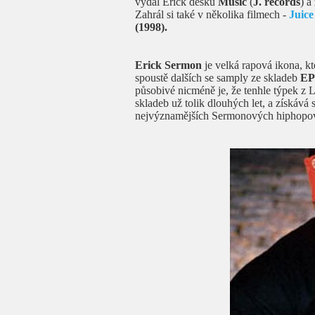
vydal Erick desku
Music
(
J. records
) a
Zahrál si také v několika filmech -
Juice
(1998).
Erick Sermon
je velká rapová ikona, kt
spoustě dalších se samply ze skladeb
E
působivé nicméně je, že tenhle týpek z 
skladeb už tolik dlouhých let, a získává 
nejvýznamějších Sermonových hiphopov