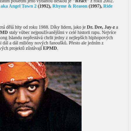
 zatím poslední jeho vydanou deskou je
"React"
z roku 2002.
 aka Angel Town 2
(1992),
Rhyme & Reason
(1997),
Ride
erá dělá hity od roku 1988. Díky lidem, jako je
Dr. Dre, Jay-z
a
PMD
staly vůbec nejpoužívanějšími v celé historii rapu. Nejvíce
Long Islandu nepřestává chrlit jedny z nejlepších hiphopových
si dál a dál milióny nových fanoušků. Přesto ale jedním z
ých projektů zůstávají
EPMD
.