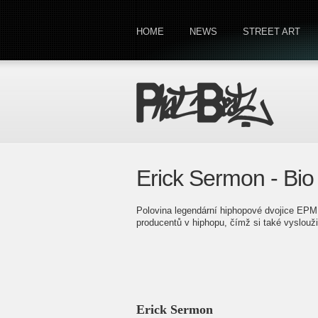
HOME
NEWS
STREET ART
Erick Sermon - Bio
Polovina legendární hiphopové dvojice EPM
producentů v hiphopu, čímž si také vyslouž
Erick Sermon