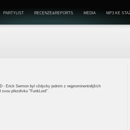
PARTYLIST
RECENZE&REPORTS
MEDIA
MP3 KE STA
D - Erick Sermon byl vždycky jedním z nejprominentnějších
il svou přezdívku "FunkLord".