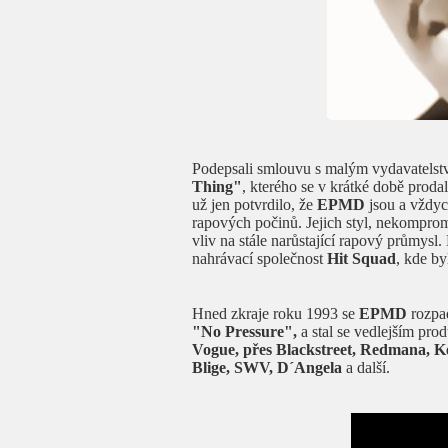
Podepsali smlouvu s malým vydavatels
Thing"
, kterého se v krátké době proda
už jen potvrdilo, že
EPMD
jsou a vždyc
rapových počinů. Jejich styl, nekompro
vliv na stále narůstající rapový průmys
nahrávací společnost
Hit Squad
, kde by
Hned zkraje roku 1993 se
EPMD
rozpa
"No Pressure",
a stal se vedlejším pr
Vogue, přes Blackstreet, Redmana, K
Blige, SWV, D´Angela
a další.