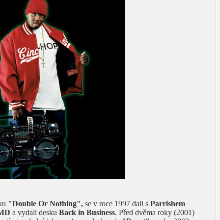
vku
"Double Or Nothing",
se v roce 1997 dali s
Parrishem
MD
a vydali desku
Back in Business
. Před dvěma roky (2001)