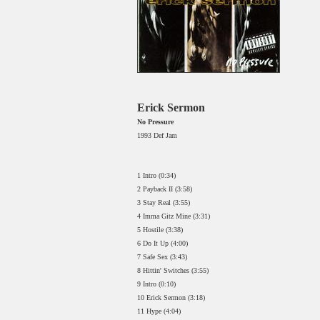
Erick Sermon
No Pressure
1993 Def Jam
1 Intro (0:34)
2 Payback II (3:58)
3 Stay Real (3:55)
4 Imma Gitz Mine (3:31)
5 Hostile (3:38)
6 Do It Up (4:00)
7 Safe Sex (3:43)
8 Hittin' Switches (3:55)
9 Intro (0:10)
10 Erick Sermon (3:18)
11 Hype (4:04)