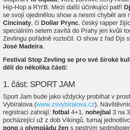
Hip-Hop a R'n'B. Mezi další účinkující patří
Dj
se svojí ojedinělou show a nesmí chybět ani
Cincinaty
, či
Dollar Prync
, český rapper žijí
speciálním setem zavítá do Prahy jen kvůli t
Zevlingu pořádně roztočil. O show z řad Djs s
José Madeira
.
Festival Stop Zevling se pro své široké kul
dělí do několika částí:
1. část: SPORT JAM
Sport Jam bude jako vždycky probíhat v pros
Vybíralova (
www.zsvybiralova.cz
). Návštěvníc
registraci zahrají:
fotbal
4+1,
nohejbal
3 na 
pocházející už z dob Vikingů, turnaj jednotliv
pong
a
olympiádu žen
s pestrým sedmibojem 