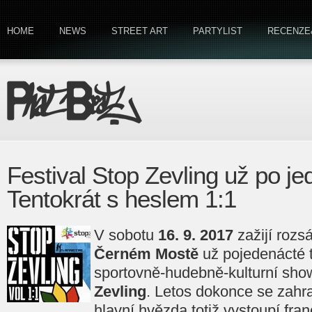
HOME
NEWS
STREET ART
PARTYLIST
RECENZE
Festival Stop Zevling už po je
Tentokrát s heslem 1:1
V sobotu
16. 9. 2017
zažijí rozsá
Černém Mostě
už pojedenácté 
sportovně-hudebně-kulturní sh
Zevling
. Letos dokonce se zahr
hlavní hvězda totiž vystoupí fr