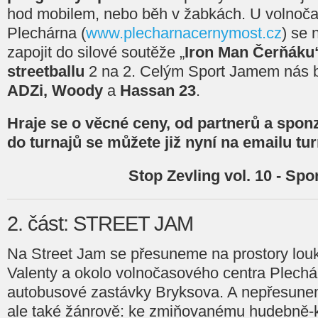
hod mobilem, nebo běh v žabkách. U volnoč
Plechárna (
www.plecharnacernymost.cz
) se 
zapojit do silové soutěže „
Iron Man Čerňáku
streetballu
2 na 2. Celým Sport Jamem nás 
ADZi, Woody
a
Hassan 23
.
Hraje se o věcné ceny, od partnerů a spon
do turnajů se můžete již nyní na emailu t
Stop Zevling vol. 10 - Spo
2. část: STREET JAM
Na Street Jam se přesuneme na prostory louk
Valenty a okolo volnočasového centra Plech
autobusové zastávky Bryksova. A nepřesunem
ale také žánrově: ke zmiňovanému hudebně-