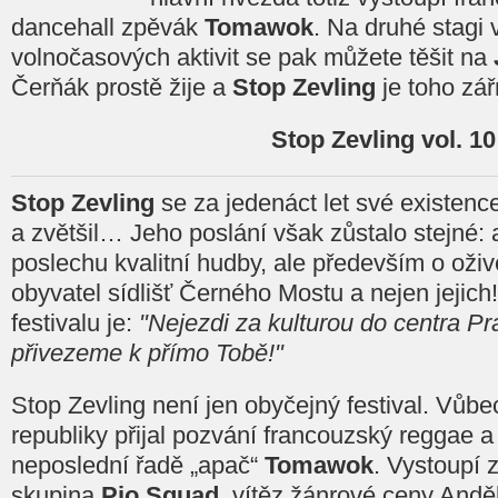
dancehall zpěvák
Tomawok
. Na druhé stagi
volnočasových aktivit se pak můžete těšit na
Čerňák prostě žije a
Stop Zevling
je toho zá
Stop Zevling vol. 10
Stop Zevling
se za jedenáct let své existenc
a zvětšil… Jeho poslání však zůstalo stejné: a
poslechu kvalitní hudby, ale především o oživ
obyvatel sídlišť Černého Mostu a nejen jejic
festivalu je:
"Nejezdi za kulturou do centra Pr
přivezeme k přímo Tobě!"
Stop Zevling není jen obyčejný festival. Vůb
republiky přijal pozvání francouzský reggae 
neposlední řadě „apač“
Tomawok
. Vystoupí 
skupina
Pio Squad
, vítěz žánrové ceny Andě