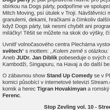
sbírkou na Dogs párty, podpoříme ve spoluprá
Mitch Moving, psí útulek v Troji. Návštěvníci
granulemi, dekami, hračkami a čímkoliv další
když Dogs párty, tak nesmí chybět ani progr
miláčky! Těšit se můžete na skok do výšky, č
Uvnitř volnočasového centra Plechárna vysto
světech
“ s mottem:
,,Kolem země s otázkou: J
Aneb
JUDr. Jan Diblík
pobeseduje o svých c
Kambodži, Singapuru, na Havaj a do další be
O zábavnou show
Stand Up Comedy
se v Pl
komici působící v internetové televizi Stream
komik a herec
Tigran Hovakimyan
a romský
Ferenc
.
Stop Zevling vol. 10 - Str