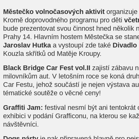
Městečko volnočasových aktivit
organizuje
Kromě doprovodného programu pro děti
včet
bude prezentovat svou činnost hned několik 
Prahy 14. Hlavním hostem Městečka se stane
Jaroslav Hutka
a vystoupí zde také
Divadlo 
Kouzla skřítků od Matěje Kroupy.
Black Bridge Car Fest vol.II
zajistí zábavu 
milovníkům aut. V letošním roce se koná druh
Car Festu, jehož součástí je nejen výstava au
tématické soutěže o věcné ceny!
Graffiti Jam:
festival nesmí být ani tentokrát 
exhibici v podání Grafficonu, na kterou se každ
návštěvníci.
Dogs párty
je pak připravená hlavně pro pejs