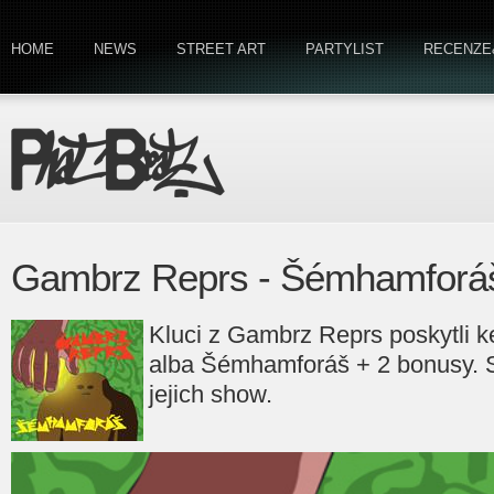
HOME
NEWS
STREET ART
PARTYLIST
RECENZE
Gambrz Reprs - Šémhamforáš
Kluci z Gambrz Reprs poskytli k
alba Šémhamforáš + 2 bonusy. S
jejich show.