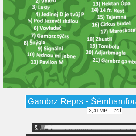
Gambrz Reprs - Šémhamforá
3,41MB . .pdf
▄▄▄▄▄▄▄▄▄▄▄▄▄▄▄▄▄▄▄▄▄▄▄▄▄▄▄▄▄▄▄▄▄▄▄▄▄▄▄▄▄▄▄▄▄▄▄▄▄▄▄
█Đ▓▓▒▒░░ ░                                        
▀▀▀▀▀▀▀▀▀▀▀▀▀▀▀▀▀▀▀▀▀▀▀▀▀▀▀▀▀▀▀▀▀▀▀▀▀▀▀▀▀▀▀▀▀▀▀▀▀▀▀