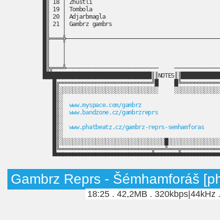
█║ 18 │ Zhustli                                       
█║ 19 │ Tombola                                       
█║ 20 │ Adjarbmagla                                   
█║ 21 │ Gambrz gambrs                                 
█║    │                                               
█╠════╬───────────────────────────────────────────────
█║    │                                               
█║    │                                               
█║    │                                               
█╠╦═══╩────────────────────────────     ──────────────
█████████████████████████████████║║NOTES║║████████████
█╔════════════════════════════╝█     █╚════════════
█║░░░░░░░░░░░░░░░░░░░░░░░░░░░░░░     ░░░░░░░░░░░░░░
█║░                                                
█║░  
www.myspace.com/gambrz
                        
█║░  
www.bandzone.cz/gambrzreprs
                   
█║░                                                
█║░  
www.phatbeatz.cz/gambrz-reprs-semhamforas
     
█║░                                                
█║░░░░░░░░░░░░░░░░░░░░░░░░░░░░░░░░█░░░░░░░░░░░░░░░░
█╚════════════════════════════╦═══╩═══╦════════════
Gambrz Reprs - Šémhamforáš [pha
18:25 . 42,2MB . 320kbps|44kHz 