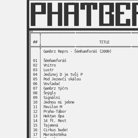
█▀▀▀▀▀▀▀▀▀▀▀▀▀▀▀▀▀▀▀▀▀▀▀▀▀▀▀▀▀▀▀▀▀▀▀▀▀▀▀▀▀▀▀▀▀▀▀▀▀▀▀▀▀
█ ██▀▀▀██ ██   ██ ██▀▀▀██ ██▀██▀██ ██▀▀▀██ ██▀▀▀██ ██▀
█ ██   ██ ██   ██ ██   ██ ▀▀ ██ ▀▀ ██   ██ ██   ▀▀ ██ 
█ ██▀▀▀▀▀ ██▀▀▀██ ██▀▀▀██    ██    ██ ▀▀█▄ ██▀▀    ██▀
█ ██      ██   ██ ██   ██    ██    ██   ██ ██   ▄▄ ██ 
█ ██      ██   ██ ██   ██    ██    ██▄▄▄██ ██▄▄▄██ ██ 
█▄▄▄▄▄▄▄▄▄▄▄▄▄▄▄▄▄▄▄▄▄▄▄▄▄▄▄▄▄▄▄▄▄▄▄▄▄▄▄▄▄▄▄▄▄▄▄▄▄▄▄▄▄
█╠╩═══╦════════════════─══════════════════════════─═══
█║    │                                               
█║ ## │                            TITLE              
█╠════╬════════════════─══════════════════════════─═══
█║    │ Gambrz Reprs - Šémhamforáš (2009)             
█║    │                                               
█║ 01 │ Šémhamforáš                                   
█║ 02 │ Vnitro                                        
█║ 03 │ Lustr                                         
█║ 04 │ Jedinej D je tvůj P                           
█║ 05 │ Pod Jezevčí skálou                            
█║ 06 │ Vovladač                                      
█║ 07 │ Gambrz týčrs                                  
█║ 08 │ Šnýgls                                        
█║ 09 │ Signální                                      
█║ 10 │ Jednou mi jebne                               
█║ 11 │ Pavilon M                                     
█║ 12 │ Praha-Tábor                                   
█║ 13 │ Hektan Ópa                                    
█║ 14 │ 14 ft. Rest                                   
█║ 15 │ Tajemná                                       
█║ 16 │ Cirkus bude!                                  
█║ 17 │ Maroskotéka                                   