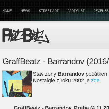
HOME
NEWS
STREET ART
PARTYLIST
RECENZE
GraffBeatz - Barrandov (2016/
Stav zóny
Barrandov
počátkem 
Nostalgie z roku 2002 je
zde
.
GraffBeatz - Barrandov, Praha (4.11.2