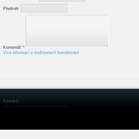
Předmět:
Komentář:
*
Více informací o možnostech formátování
Kontakty