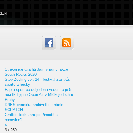
ŽENÍ
Strakonice Graffiti Jam v rámci akce
South Rocks 2020
Stop Zevling vol. 14 - festival zážitků,
sportu a hudby!
Rap a sport po celý den i večer, to je 5.
ročník Hypno Open Air v Mlékojedech u
Prahy
DNES premiéra archivního snímku
SCRATCH
Graffiti Rock Jam po třinácté a
naposled?
‹‹
3 / 259