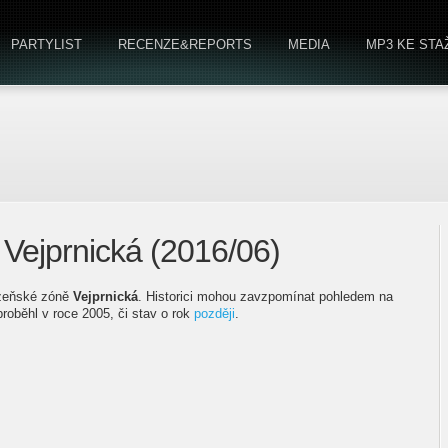
PARTYLIST
RECENZE&REPORTS
MEDIA
MP3 KE STA
 Vejprnická (2016/06)
lzeňské zóně
Vejprnická
. Historici mohou zavzpomínat pohledem na
proběhl v roce 2005, či stav o rok
později
.