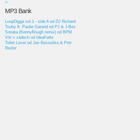
››
MP3 Bank
LoopDigga vol.1 - side A od DJ Richard
Touhy ft. Paulie Garand od PJ & J-Bez
Sonáta (KennyRough remix) od BPM
Vítr v zádech od IdeaFatte
Toilet Lover od Jan Bezouška & Petr
Rezler