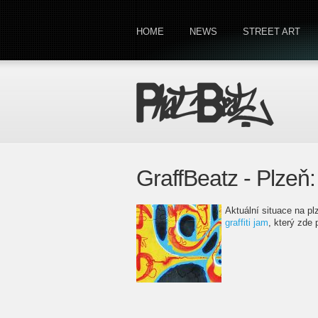
HOME
NEWS
STREET ART
GraffBeatz - Plzeň:
Aktuální situace na p
graffiti jam
, který zde 