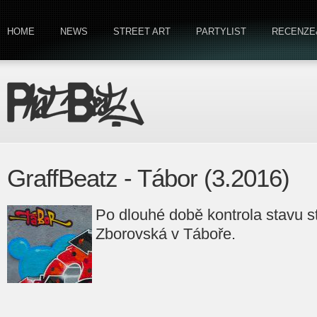
HOME
NEWS
STREET ART
PARTYLIST
RECENZE
GraffBeatz - Tábor (3.2016)
Po dlouhé době kontrola stavu s
Zborovská v Táboře.