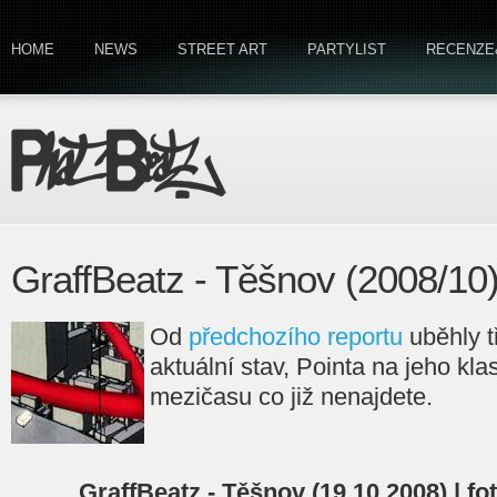
HOME
NEWS
STREET ART
PARTYLIST
RECENZE
GraffBeatz - Těšnov (2008/10
Od
předchozího reportu
uběhly tř
aktuální stav, Pointa na jeho kla
mezičasu co již nenajdete.
GraffBeatz - Těšnov (19.10.2008) | f