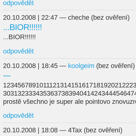
odpovědět
20.10.2008 | 22:47 — cheche (bez ověření)
...BIOR!!!!!!
...BIOR!!!!!!
odpovědět
20.10.2008 | 18:45 —
koolgeim
(bez ověření)
---
123456789101112131415161718192021222
3031323334353637383940414243444546474
prostě všechno je super ale pointovo znovuzr
odpovědět
20.10.2008 | 18:08 — 4Tax (bez ověření)