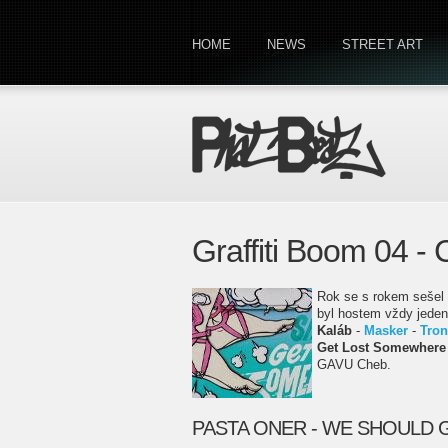
HOME
NEWS
STREET ART
Graffiti Boom 04 
Rok se s rokem sešel a
byl hostem vždy jeden 
Kaláb
-
Masker
-
Tron
Get Lost Somewhere
GAVU Cheb.
PASTA ONER - WE SHOULD