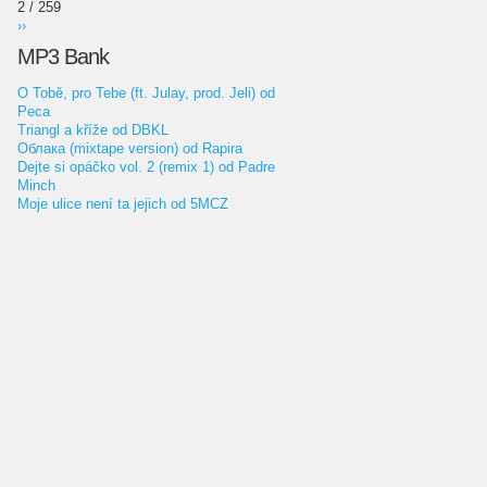
2 / 259
››
MP3 Bank
O Tobě, pro Tebe (ft. Julay, prod. Jeli) od
Peca
Triangl a kříže od DBKL
Облака (mixtape version) od Rapira
Dejte si opáčko vol. 2 (remix 1) od Padre
Minch
Moje ulice není ta jejich od 5MCZ