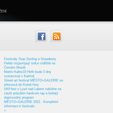
ŽENÍ
Festivaly Stop Zevling a Strawberry
Fields rozpumpují srdce sídliště na
Černém Mostě
Martin Kafes33 Hirth bude 3 dny
vystavovat v Karlíně
Street art festival MĚSTO=GALERIE se
přesouvá do Kutné hory
UNYfest v Lysé nad Labem nabídne na
závěr prázdnin hardcore rap a bohatý
doprovodný program
MĚSTO=GALERIE 2021 - Kompletní
informace k festivalu
‹‹