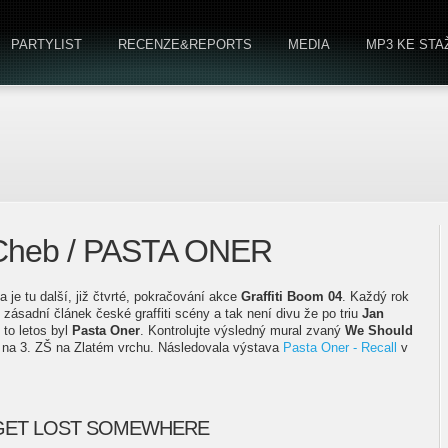
PARTYLIST
RECENZE&REPORTS
MEDIA
MP3 KE STA
- Cheb / PASTA ONER
 je tu další, již čtvrté, pokračování akce
Graffiti Boom 04
. Každý rok
zásadní článek české graffiti scény a tak není divu že po triu
Jan
to letos byl
Pasta Oner
. Kontrolujte výsledný mural zvaný
We Should
na 3. ZŠ na Zlatém vrchu. Následovala výstava
Pasta Oner - Recall
v
 GET LOST SOMEWHERE