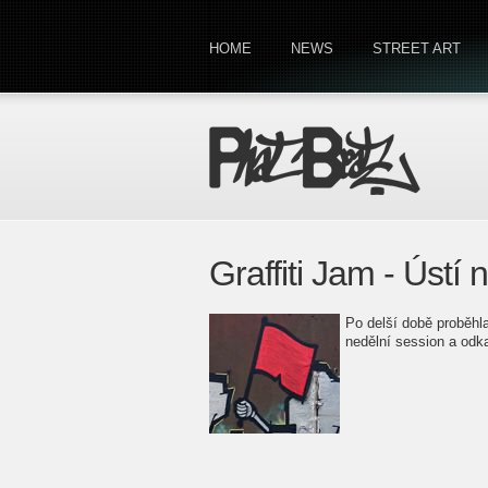
HOME
NEWS
STREET ART
Graffiti Jam - Úst
Po delší době proběh
nedělní session a odk