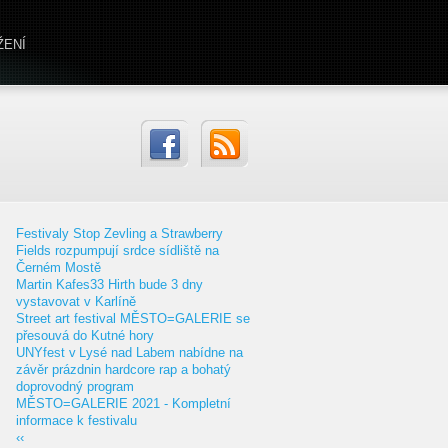
ŽENÍ
Festivaly Stop Zevling a Strawberry
Fields rozpumpují srdce sídliště na
Černém Mostě
Martin Kafes33 Hirth bude 3 dny
vystavovat v Karlíně
Street art festival MĚSTO=GALERIE se
přesouvá do Kutné hory
UNYfest v Lysé nad Labem nabídne na
závěr prázdnin hardcore rap a bohatý
doprovodný program
MĚSTO=GALERIE 2021 - Kompletní
informace k festivalu
‹‹