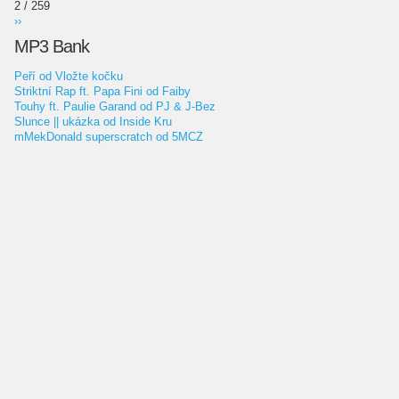
2 / 259
››
MP3 Bank
Peří od Vložte kočku
Striktní Rap ft. Papa Fini od Faiby
Touhy ft. Paulie Garand od PJ & J-Bez
Slunce || ukázka od Inside Kru
mMekDonald superscratch od 5MCZ