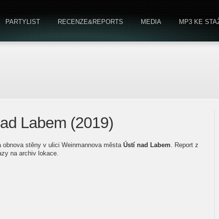
PARTYLIST
RECENZE&REPORTS
MEDIA
MP3 KE STA
í nad Labem (2019)
la obnova stěny v ulici Weinmannova města
Ústí nad Labem
. Report z
azy na archiv lokace.