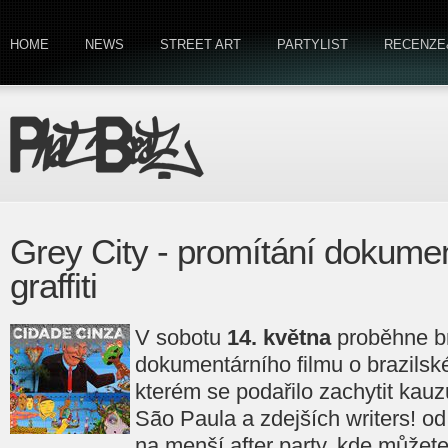
HOME
NEWS
STREET ART
PARTYLIST
RECENZE
Grey City - promítání dokume
graffiti
V sobotu
14. května
proběhne b
dokumentárního filmu o brazilské
kterém se podařilo zachytit ka
São Paula a zdejších writers! o
na menší after party, kde můžete