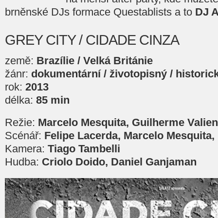
brněnské DJs formace Questablists a to
DJ 
GREY CITY / CIDADE CINZA
země:
Brazílie / Velká Británie
žánr:
dokumentární / životopisný / historic
rok:
2013
délka:
85 min
Režie:
Marcelo Mesquita, Guilherme Valie
Scénář:
Felipe Lacerda, Marcelo Mesquita, 
Kamera:
Tiago Tambelli
Hudba:
Criolo Doido, Daniel Ganjaman