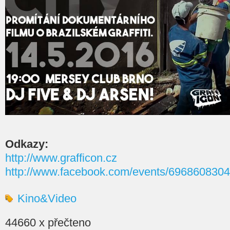
Odkazy:
http://www.grafficon.cz
http://www.facebook.com/events/696860830
Kino&Video
44660 x přečteno