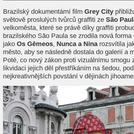
Brazilský dokumentární film
Grey City
přibliž
světově proslulých tvůrců graffiti ze
São Paul
velkoměsta, které se právě díky graffiti probud
brazilského São Paula se zrodila nová forma g
jako
Os Gêmeos
,
Nunca a Nina
rozsvítila j
město, aby se následně dostala do galerií a 
Poté, co nový zákon proti vizuálnímu smogu 
likvidaci jejich děl přestříkáním na šedou, podn
nejkreativnějších povstání v dějinách jihoam