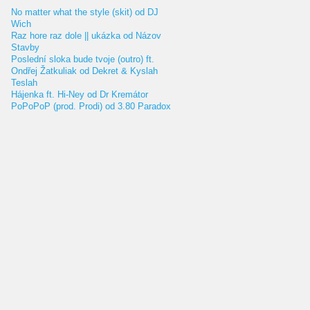
No matter what the style (skit) od DJ
Wich
Raz hore raz dole || ukázka od Názov
Stavby
Poslední sloka bude tvoje (outro) ft.
Ondřej Žatkuliak od Dekret & Kyslah
Teslah
Hájenka ft. Hi-Ney od Dr Kremátor
PoPoPoP (prod. Prodi) od 3.80 Paradox