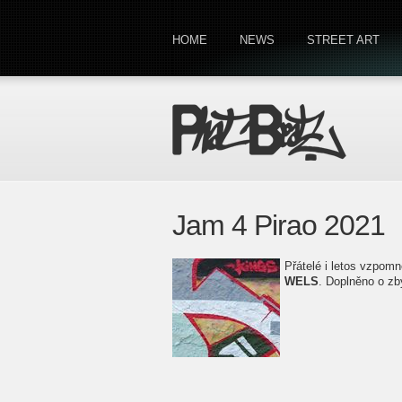
HOME
NEWS
STREET ART
Jam 4 Pirao 2021
Přátelé i letos vzpomn
WELS
. Doplněno o z