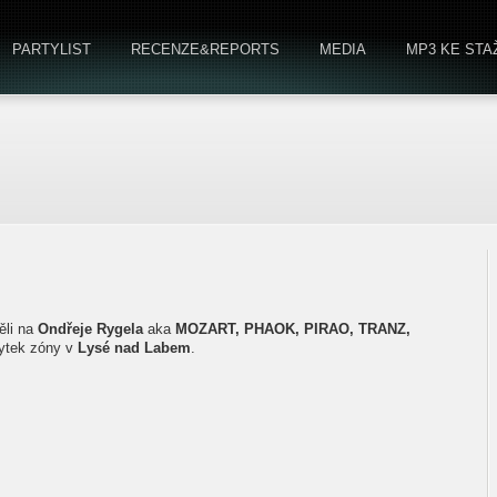
PARTYLIST
RECENZE&REPORTS
MEDIA
MP3 KE STA
ěli na
Ondřeje Rygela
aka
MOZART, PHAOK, PIRAO, TRANZ,
bytek zóny v
Lysé nad Labem
.