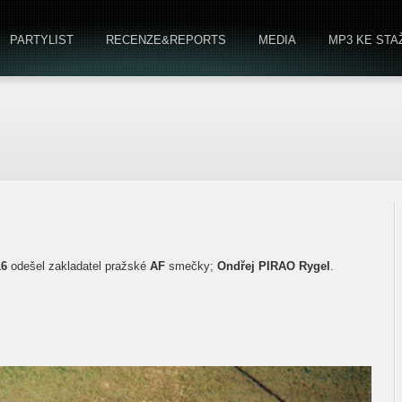
PARTYLIST
RECENZE&REPORTS
MEDIA
MP3 KE STA
16
odešel zakladatel pražské
AF
smečky;
Ondřej PIRAO Rygel
.