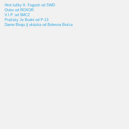
Hrot tužky ft. Fogosh od SWD
Outro od ROXOR
V.I.P. od 5MCZ
Pražsky Je Budni od P-13
Dame Biraju || ukázka od Bolesna Bra'ca