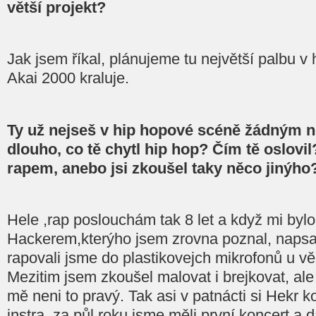
větší projekt?
Jak jsem říkal, plánujeme tu největší palbu v h
Akai 2000 kraluje.
Ty už nejseš v hip hopové scéně žádným n
dlouho, co tě chytl hip hop? Čím tě oslovi
rapem, anebo jsi zkoušel taky něco jinýho
Hele ,rap poslouchám tak 8 let a když mi bylo 
Hackerem,kterýho jsem zrovna poznal, napsali
rapovali jsme do plastikovejch mikrofonů u v
Mezitim jsem zkoušel malovat i brejkovat, ale z
mě neni to pravý. Tak asi v patnácti si Hekr 
instra, za půl roku jsme měli první koncert a d