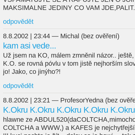
MAKSIMALNE JEDINY CO VAM JDE,PALIT
odpovědět
8.8.2002 | 23:44 — Michal (bez ověření)
kam asi vede...
Už jsem na KO, málem zmněnil názor.. ještě, ž
K.O. se rovná póvlu v tom jistě nejhorším slov
jo! Jako, co jinýho?!
odpovědět
8.8.2002 | 23:21 — ProfesorYedna (bez ověře
K.Okru K.Okru K.Okru K.Okru K.Okru
hlawne ze ABDUL520(daCOLTCHA,mimochod
COLTCHA a WWW,) a KAFES je nejchytřejší 