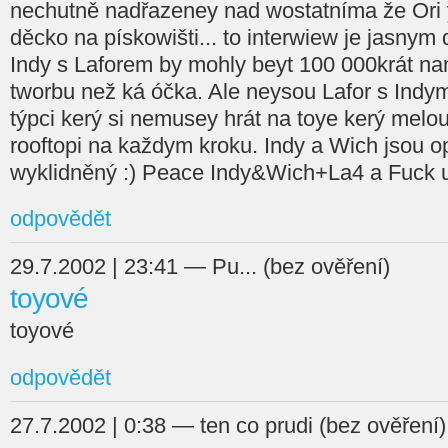
nechutně nadřazeney nad wostatníma že Ori 
děcko na pískowišti... to interwiew je jasny
Indy s Laforem by mohly beyt 100 000krát n
tworbu než ká óčka. Ale neysou Lafor s Ind
týpci kerý si nemusey hrát na toye kerý melo
rooftopi na každym kroku. Indy a Wich jsou o
wyklidněný :) Peace Indy&Wich+La4 a Fuck 
odpovědět
29.7.2002 | 23:41 — Pu... (bez ověření)
toyové
toyové
odpovědět
27.7.2002 | 0:38 — ten co prudi (bez ověření)