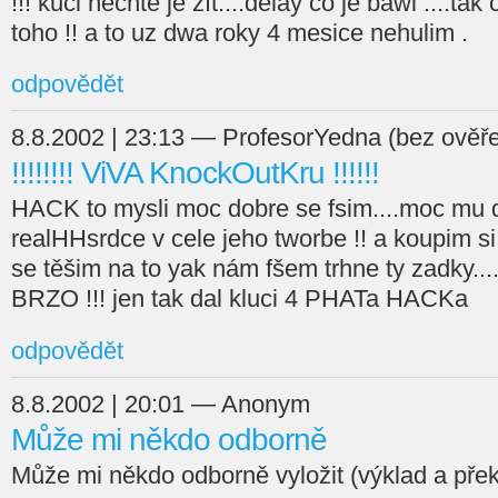
!!! kuci nechte je žít....delay co je bawi ....ta
toho !! a to uz dwa roky 4 mesice nehulim .
odpovědět
8.8.2002 | 23:13 — ProfesorYedna (bez ověře
!!!!!!!! ViVA KnockOutKru !!!!!!
HACK to mysli moc dobre se fsim....moc mu 
realHHsrdce v cele jeho tworbe !! a koupim si
se těšim na to yak nám fšem trhne ty zadky...
BRZO !!! jen tak dal kluci 4 PHATa HACKa
odpovědět
8.8.2002 | 20:01 — Anonym
Může mi někdo odborně
Může mi někdo odborně vyložit (výklad a p