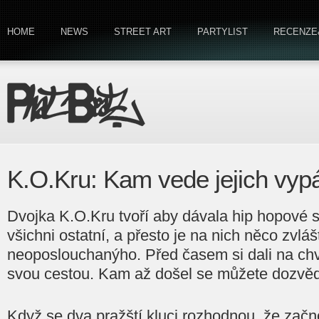
HOME
NEWS
STREET ART
PARTYLIST
RECENZE
K.O.Kru: Kam vede jejich vyp
Dvojka K.O.Kru tvoří aby dávala hip hopové s
všichni ostatní, a přesto je na nich něco zvláš
neoposlouchanýho. Před časem si dali na chv
svou cestou. Kam až došel se můžete dozvědě
Když se dva pražští kluci rozhodnou, že začn