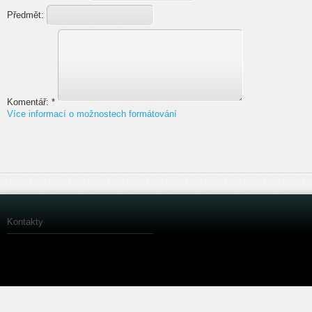
Předmět:
Komentář:
*
Více informací o možnostech formátování
Kontakty