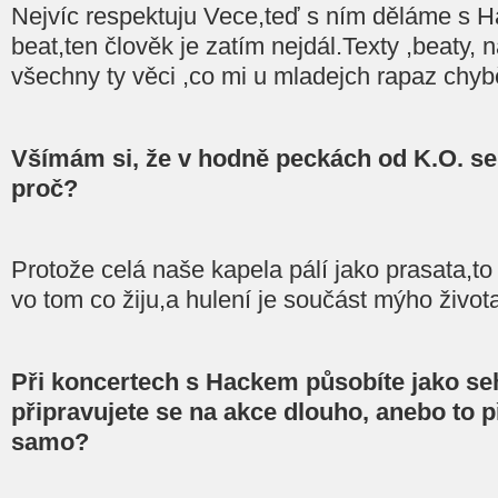
Nejvíc respektuju Vece,teď s ním děláme s 
beat,ten člověk je zatím nejdál.Texty ,beaty, na
všechny ty věci ,co mi u mladejch rapaz chyb
Všímám si, že v hodně peckách od K.O. se 
proč?
Protože celá naše kapela pálí jako prasata,t
vo tom co žiju,a hulení je součást mýho život
Při koncertech s Hackem působíte jako se
připravujete se na akce dlouho, anebo to p
samo?