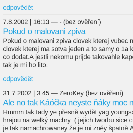
odpovědět
7.8.2002 | 16:13 — - (bez ověření)
Pokud o malovani zpiva
Pokud o malovani zpiva clovek kterej vubec 
clovek kterej ma sotva jeden a to samy o 1a 
co dodat.A jestli nekomu prijde takovahle kap
tak je mi ho lito.
odpovědět
31.7.2002 | 3:45 — ZeroKey (bez ověření)
Ale no tak Káóčka neyste ňáky moc 
Hmmm tak tady ye přesně wydět yag youngsch
hrajou na welký machry :( jejich tworbu sice 
je tak namachrowaney že je mi zněy špatně.A