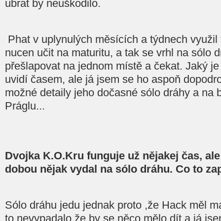
ubrat by neuškodilo.
Phat v uplynulých měsících a týdnech využil 
nucen učit na maturitu, a tak se vrhl na sólo 
přešlapovat na jednom místě a čekat. Jaký je
uvidí časem, ale já jsem se ho aspoň dopodr
možné detaily jeho dočasné sólo dráhy a na
Práglu...
Dvojka K.O.Kru funguje už nějakej čas, ale
dobou nějak vydal na sólo dráhu. Co to zap
Sólo dráhu jedu jednak proto ,že Hack měl m
to nevypadalo,že by se něco mělo dít a já js