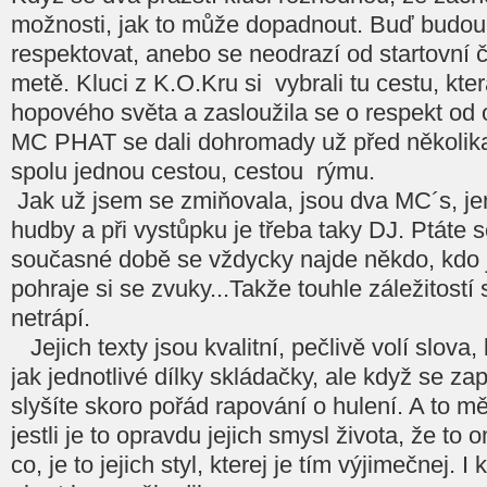
možnosti, jak to může dopadnout. Buď budou d
respektovat, anebo se neodrazí od startovní 
metě. Kluci z K.O.Kru si vybrali tu cestu, kter
hopového světa a zasloužila se o respekt o
MC PHAT se dali dohromady už před několika 
spolu jednou cestou, cestou rýmu.
Jak už jsem se zmiňovala, jsou dva MC´s, je
hudby a při vystůpku je třeba taky DJ. Ptáte 
současné době se vždycky najde někdo, kdo 
pohraje si se zvuky...Takže touhle záležitostí
netrápí.
Jejich texty jsou kvalitní, pečlivě volí slova
jak jednotlivé dílky skládačky, ale když se za
slyšíte skoro pořád rapování o hulení. A to mě
jestli je to opravdu jejich smysl života, že to 
co, je to jejich styl, kterej je tím výjimečnej. 