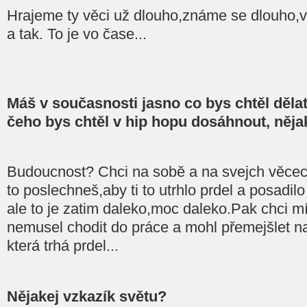
Hrajeme ty věci už dlouho,známe se dlouho,v
a tak. To je vo čase...
Máš v současnosti jasno co bys chtěl děl
čeho bys chtěl v hip hopu dosáhnout, nějak
Budoucnost? Chci na sobě a na svejch věcec
to poslechneš,aby ti to utrhlo prdel a posadilo
ale to je zatim daleko,moc daleko.Pak chci m
nemusel chodit do práce a mohl přemejšlet nad
která trhá prdel...
Nějakej vzkazík světu?