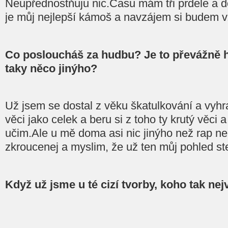
Neupřednostňuju nic.Času mám tři prdele a do
je můj nejlepší kámoš a navzájem si budem v
Co posloucháš za hudbu? Je to převážně h
taky něco jinýho?
Už jsem se dostal z věku škatulkování a vyh
věci jako celek a beru si z toho ty krutý věci 
učim.Ale u mě doma asi nic jinýho než rap ne
zkroucenej a myslim, že už ten můj pohled ste
Když už jsme u té cizí tvorby, koho tak nej