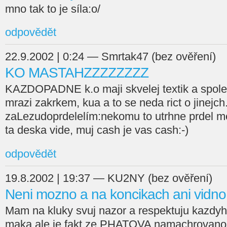
mno tak to je síla:o/
odpovědět
22.9.2002 | 0:24 — Smrtak47 (bez ověření)
KO MASTAHZZZZZZZZ
KAZDOPADNE k.o maji skvelej textik a spole
mrazi zakrkem, kua a to se neda rict o jinejch.
zaLezudoprdelelím:nekomu to utrhne prdel me
ta deska vide, muj cash je vas cash:-)
odpovědět
19.8.2002 | 19:37 — KU2NY (bez ověření)
Neni mozno a na koncikach ani vidno!
Mam na kluky svuj nazor a respektuju kazdy
maka,ale je fakt,ze PHATOVA namachrovanos