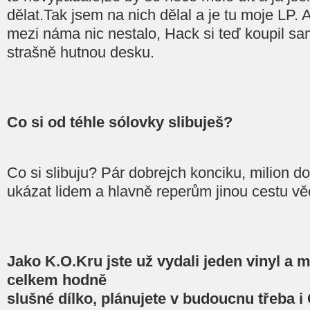
dělat.Tak jsem na nich dělal a je tu moje LP. 
mezi náma nic nestalo, Hack si teď koupil sa
strašně hutnou desku.
Co si od téhle sólovky slibuješ?
Co si slibuju? Pár dobrejch konciku, milion do
ukázat lidem a hlavně reperům jinou cestu věc
Jako K.O.Kru jste už vydali jeden vinyl a m
celkem hodně
slušné dílko, plánujete v budoucnu třeba i