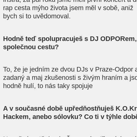
rap cesta mýho života jsem měl v sobě, aniž
bych si to uvědomoval.
Hodně teď spolupracuješ s DJ ODPORem, 
společnou cestu?
To, že je jedním ze dvou DJs v Praze-Odpor a 
zadaný a maj zkušenosti s živým hraním a js
hodně hulí, to nás taky spojuje
A v současné době upředňostňuješ K.O.Kru
Hackem, anebo sólovku? Co ti v týhle dob