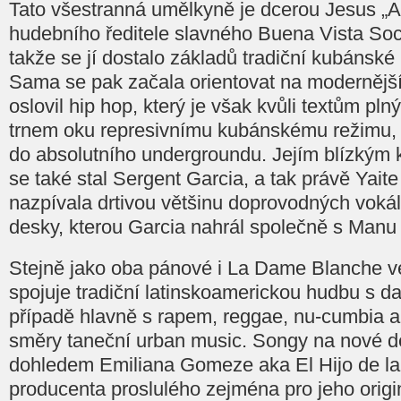
Tato všestranná umělkyně je dcerou Jesus „
hudebního ředitele slavného Buena Vista Soc
takže se jí dostalo základů tradiční kubánské
Sama se pak začala orientovat na modernější 
oslovil hip hop, který je však kvůli textům pln
trnem oku represivnímu kubánskému režimu, 
do absolutního undergroundu. Jejím blízkým
se také stal Sergent Garcia, a tak právě Yaite 
nazpívala drtivou většinu doprovodných vokál
desky, kterou Garcia nahrál společně s Manu
Stejně jako oba pánové i La Dame Blanche ve
spojuje tradiční latinskoamerickou hudbu s da
případě hlavně s rapem, reggae, nu-cumbia 
směry taneční urban music. Songy na nové d
dohledem Emiliana Gomeze aka El Hijo de la
producenta proslulého zejména pro jeho origin