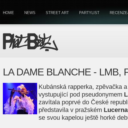
HOME
NEWS
STREET ART
PARTYLIST
RECENZE
LA DAME BLANCHE - LMB, P
Kubánská rapperka, zpěvačka a 
vystupující pod pseudonymem
L
zavítala poprvé do České republ
představila v pražském
Lucerna
se svou kapelou ještě horké deb