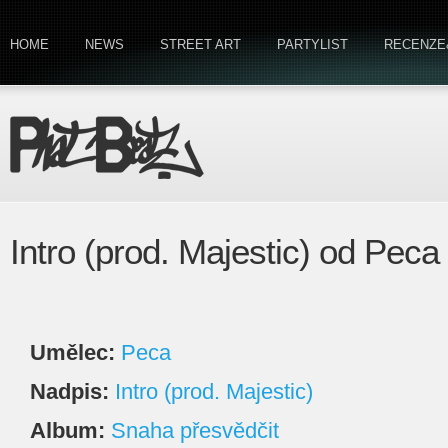
HOME
NEWS
STREET ART
PARTYLIST
RECENZE
Intro (prod. Majestic) od Peca
Umělec:
Peca
Nadpis:
Intro (prod. Majestic)
Album:
Snaha přesvědčit