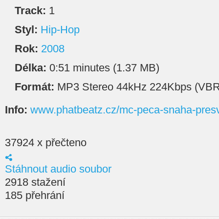
Track:
1
Styl:
Hip-Hop
Rok:
2008
Délka:
0:51 minutes (1.37 MB)
Formát:
MP3 Stereo 44kHz 224Kbps (VBR
Info:
www.phatbeatz.cz/mc-peca-snaha-presv
37924 x přečteno
Stáhnout audio soubor
2918 stažení
185 přehrání