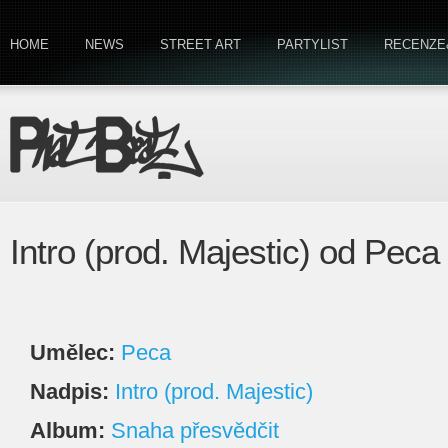
HOME
NEWS
STREET ART
PARTYLIST
RECENZE
Intro (prod. Majestic) od Peca
Umělec:
Peca
Nadpis:
Intro (prod. Majestic)
Album:
Snaha přesvědčit