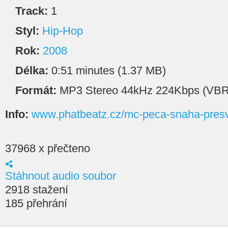
Track:
1
Styl:
Hip-Hop
Rok:
2008
Délka:
0:51 minutes (1.37 MB)
Formát:
MP3 Stereo 44kHz 224Kbps (VBR
Info:
www.phatbeatz.cz/mc-peca-snaha-presv
37968 x přečteno
Stáhnout audio soubor
2918 stažení
185 přehrání