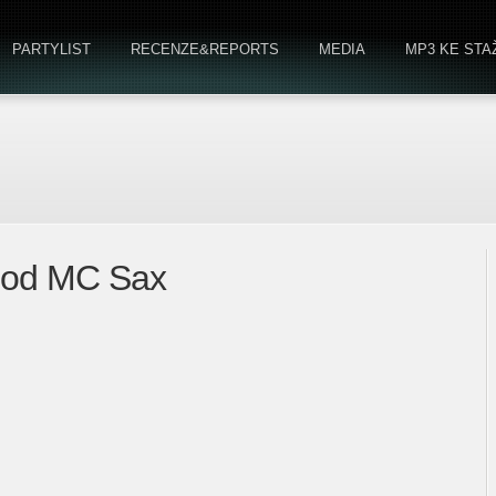
PARTYLIST
RECENZE&REPORTS
MEDIA
MP3 KE STA
wi od MC Sax