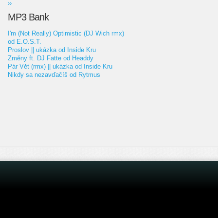
››
MP3 Bank
I'm (Not Really) Optimistic (DJ Wich rmx)
od E.O.S.T.
Proslov || ukázka od Inside Kru
Změny ft. DJ Fatte od Headdy
Pár Vět (rmx) || ukázka od Inside Kru
Nikdy sa nezavďačíš od Rytmus