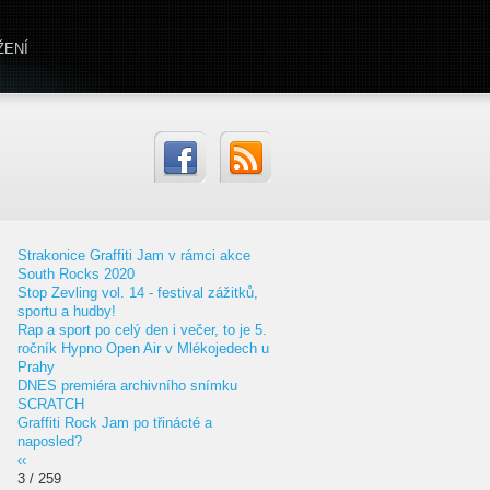
ŽENÍ
Strakonice Graffiti Jam v rámci akce
South Rocks 2020
Stop Zevling vol. 14 - festival zážitků,
sportu a hudby!
Rap a sport po celý den i večer, to je 5.
ročník Hypno Open Air v Mlékojedech u
Prahy
DNES premiéra archivního snímku
SCRATCH
Graffiti Rock Jam po třinácté a
naposled?
‹‹
3 / 259