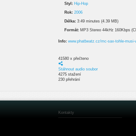
Styl:
Hip-Hop
Rok:
2006
Délka:
3:49 minutes (4.39 MB)
Formát:
MP3 Stereo 44kHz 160Kbps (C
Info:
www.phatbeatz.cz/mc-sax-tohle-musi-
41580 x přečteno
Stáhnout audio soubor
4275 stažení
230 přehrání
Kontakty