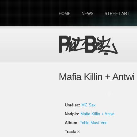
HOME
NEWS
STREET ART
Mafia Killin + Ant
Umělec:
MC Sax
Nadpis:
Mafia Killin + Antwi
Album:
Tohle Musí Ven
Track:
3