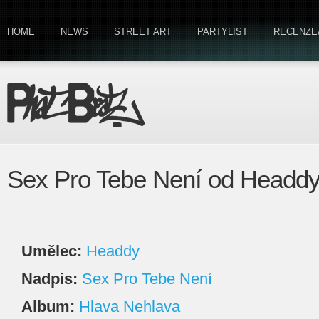
HOME
NEWS
STREET ART
PARTYLIST
RECENZE
Sex Pro Tebe Není od Headd
Umělec:
Headdy
Nadpis:
Sex Pro Tebe Není
Album:
Hlava Nehlava