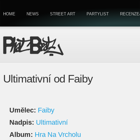
HOME
NEWS
STREET ART
PARTYLIST
RECENZE
Ultimativní od Faiby
Umělec:
Faiby
Nadpis:
Ultimativní
Album:
Hra Na Vrcholu