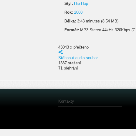
Styl:
Hip-Hop
Rok:
2008
Délka:
3:43 minutes (8.54 MB)
Formát:
MP3 Stereo 44kHz 320Kbps (C
43043 x přečteno
Stáhnout audio soubor
1387 stažení
71 přehrání
Kontakty