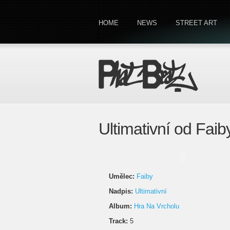
HOME
NEWS
STREET ART
Ultimativní od Faib
Umělec:
Faiby
Nadpis:
Ultimativní
Album:
Hra Na Vrcholu
Track:
5