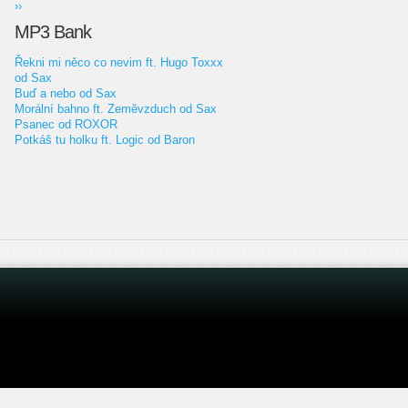
››
MP3 Bank
Řekni mi něco co nevim ft. Hugo Toxxx
od Sax
Buď a nebo od Sax
Morální bahno ft. Zeměvzduch od Sax
Psanec od ROXOR
Potkáš tu holku ft. Logic od Baron