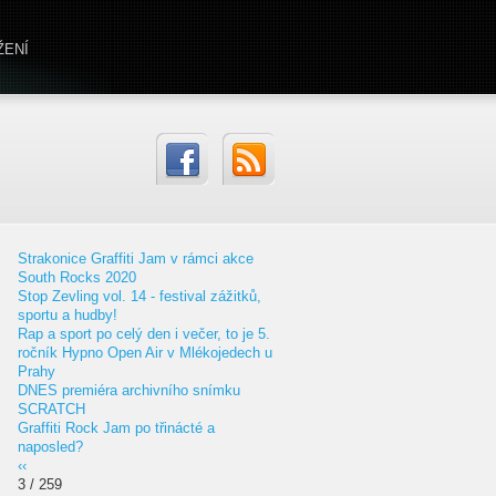
ŽENÍ
Strakonice Graffiti Jam v rámci akce
South Rocks 2020
Stop Zevling vol. 14 - festival zážitků,
sportu a hudby!
Rap a sport po celý den i večer, to je 5.
ročník Hypno Open Air v Mlékojedech u
Prahy
DNES premiéra archivního snímku
SCRATCH
Graffiti Rock Jam po třinácté a
naposled?
‹‹
3 / 259