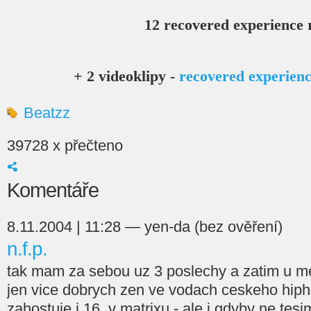
12 recovered experience
+ 2 videoklipy -
recovered experien
Beatzz
39728 x přečteno
Komentáře
8.11.2004 | 11:28 — yen-da (bez ověření)
n.f.p.
tak mam za sebou uz 3 poslechy a zatim u me
jen vice dobrych zen ve vodach ceskeho hip
zahostuje i 16. v matrixu - ale i gdyby ne tes