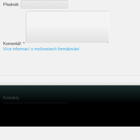
Předmět:
Komentář:
*
Více informací o možnostech formátování
Kontakty