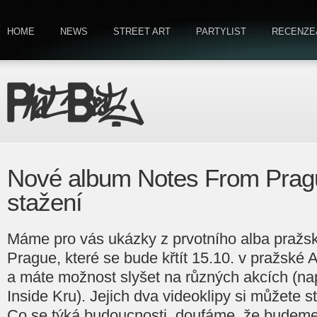
HOME
NEWS
STREET ART
PARTYLIST
RECENZE
Nové album Notes From Pragu
stažení
Máme pro vás ukázky z prvotního alba pražs
Prague, které se bude křtít 15.10. v pražské A
a máte možnost slyšet na různých akcích (na
Inside Kru). Jejich dva videoklipy si můžete
Co se týká budoucnosti, doufáme, že budeme 