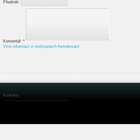
Předmět:
Komentář:
*
Více informací o možnostech formátování
Kontakty