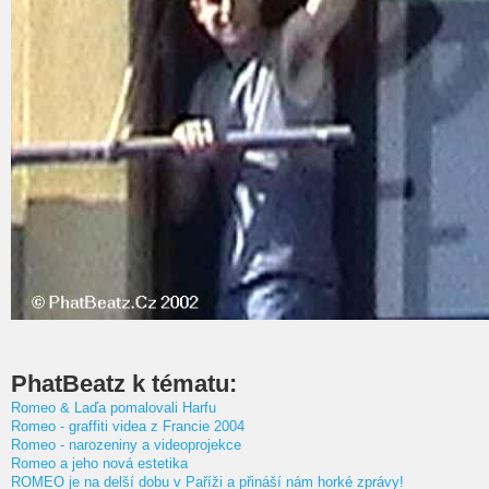
PhatBeatz k tématu:
Romeo & Laďa pomalovali Harfu
Romeo - graffiti videa z Francie 2004
Romeo - narozeniny a videoprojekce
Romeo a jeho nová estetika
ROMEO je na delší dobu v Paříži a přináší nám horké zprávy!