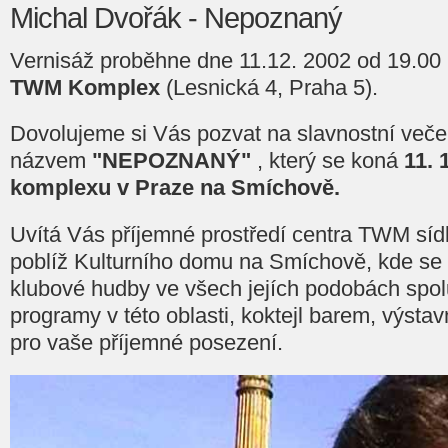
Michal Dvořák - Nepoznaný
Vernisáž proběhne dne 11.12. 2002 od 19.00 
TWM Komplex
(Lesnická 4, Praha 5).
Dovolujeme si Vás pozvat na slavnostní več
názvem
"NEPOZNANÝ"
, který se koná
11. 
komplexu v Praze na Smíchově.
Uvítá Vás příjemné prostředí centra TWM sídlí
poblíž Kulturního domu na Smíchově, kde se 
klubové hudby ve všech jejích podobách spol
programy v této oblasti, koktejl barem, výst
pro vaše příjemné posezení.