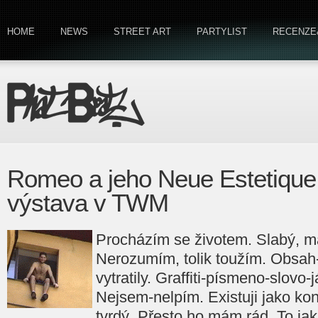
HOME
NEWS
STREET ART
PARTYLIST
RECENZE
Romeo a jeho Neue Estetique
výstava v TWM
Procházím se životem. Slabý, m
Nerozumím, tolik toužím. Obsah-f
vytratily. Graffiti-písmeno-slovo-
Nejsem-nelpím. Existuji jako kons
tvrdý. Přesto ho mám rád. To ja