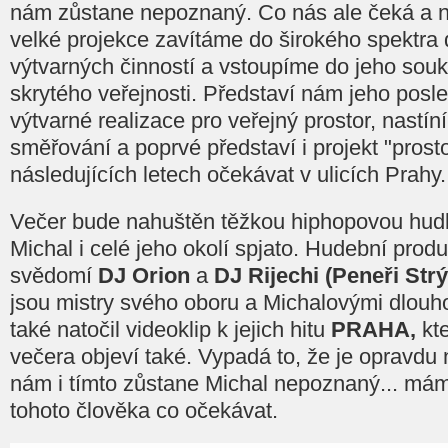
nám zůstane nepoznaný. Co nás ale čeká a 
velké projekce zavítáme do širokého spektra
výtvarných činností a vstoupíme do jeho sou
skrytého veřejnosti. Představí nám jeho posl
výtvarné realizace pro veřejný prostor, nastín
směřování a poprvé představí i projekt "prosto
následujících letech očekávat v ulicích Prahy.
Večer bude nahuštěn těžkou hiphopovou hudbou
Michal i celé jeho okolí spjato. Hudební prod
svědomí
DJ Orion
a
DJ Rijechi
(Peneři Str
jsou mistry svého oboru a Michalovými dlouhol
také natočil videoklip k jejich hitu
PRAHA,
kte
večera objeví také. Vypadá to, že je opravdu 
nám i tímto zůstane Michal nepoznaný... má
tohoto člověka co očekávat.