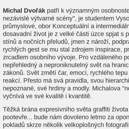
Michal Dvořák
patří k významným osobnoste
nezávislé výtvarné scény", je studentem Vys
průmyslové, obor Konceptuální a intermediáln
dosavadní život je z velké části úzce spjat s p
stínů a nočních přeludů, jmen z nároží, podp
rychlých gest se mu stal zdrojem inspirace, pr
zrcadlem osobního vývoje. Pro vzdáleného p
nepřehledný a neproniknutelný svět na hrani
zákonů. Svět změtí čar, emocí, rychlého tep
reakcí. Přesto má svá pravidla, svou hierarchi
nepoznané, své hrdiny a modly. Michalova "n
vyčnívá ve své kvalitě i kvantitě.
Těžká brána expresivního světa graffiti života
pootevře... bude nám dovoleno letmo za opon
pokladů skrze několik velkoplošných fotografi