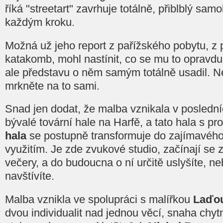
říká "streetart" zavrhuje totálně, přiblblý sa
každým kroku.
Možná už jeho report z pařížského pobytu, z 
katakomb, mohl nastínit, co se mu to opravdu
ale představu o něm samým totálně usadil. N
mrkněte na to sami.
Snad jen dodat, že malba vznikala v poslední
bývalé tovární hale na Harfě, a tato hala s 
hala
se postupně transformuje do zajímavého 
využitím. Je zde zvukové studio, začínají se
večery, a do budoucna o ní určitě uslyšíte, ne
navštívíte.
Malba vznikla ve spolupráci s malířkou
Laďo
dvou individualit nad jednou věcí, snaha chyt