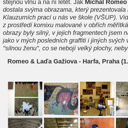
stejnou vlnu a na ní letět. Jak
Michal Romeo
dostala svýma obrazama, který prezentovala 
Klauzurních prací u nás ve škole (VŠUP). Viděl
z prostředí komixu malované v obřích měřítká
obrazy byly silný, v jejich fragmentech jsem 
jako v mých posledních graffiti i jiných svých
"silnou ženu", co se nebojí velký plochy, nebyl
Romeo & Laďa Gažiova - Harfa, Praha (1.