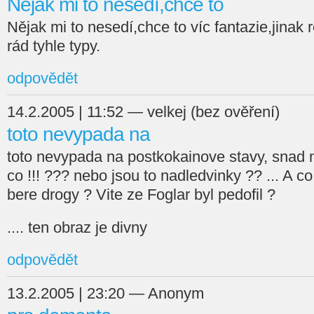
Nějak mi to nesedí,chce to
Nějak mi to nesedí,chce to víc fantazie,jina
rád tyhle typy.
odpovědět
14.2.2005 | 11:52 — velkej (bez ověření)
toto nevypada na
toto nevypada na postkokainove stavy, snad n
co !!! ??? nebo jsou to nadledvinky ?? ... A c
bere drogy ? Vite ze Foglar byl pedofil ?
.... ten obraz je divny
odpovědět
13.2.2005 | 23:20 — Anonym