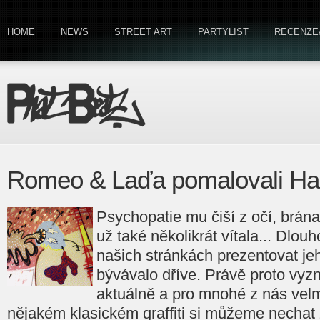
HOME
NEWS
STREET ART
PARTYLIST
RECENZE
Romeo & Laďa pomalovali Ha
Psychopatie mu čiší z očí, brán
už také několikrát vítala... Dlou
našich stránkách prezentovat jeh
bývávalo dříve. Právě proto vyzn
aktuálně a pro mnohé z nás velm
nějakém klasickém graffiti si můžeme nechat