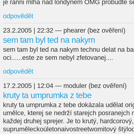
je ranni mlha nad londynem OMG probudte s
odpovědět
23.2.2005 | 22:32 — phearer (bez ověření)
sem tam byl ted na nakym
sem tam byl ted na nakym technu delat na bar
oci......este ze sem nebyl zfetovanej....
odpovědět
17.2.2005 | 12:04 — moduler (bez ověření)
kruty ta umprumka z tebe
kruty ta umprumka z tebe dokázala udělat ori
umělce, kterej se nedrží starejch posranejch n
každej druhej sprejer. Je to krutý, hardcorový,
supruměleckoúletonaivostreetwomitový štýlo