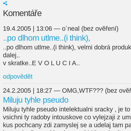
Komentáře
19.4.2005 | 13:06 — o´neal (bez ověření)
..po dlhom utlme..(i think),
..po dlhom utlme..(i think), velmi dobrá produ
dalej..
v skratke..E V O L U C I A..
odpovědět
24.2.2005 | 18:27 — OMG,WTF??? (bez ověř
Miluju tyhle pseudo
Miluju tyhle pseudo intelektualni sracky , je to
vsichni ty radoby intouskove co vylejzaji z 
kus pochcany zdi zamyslej se a udelaj tam p