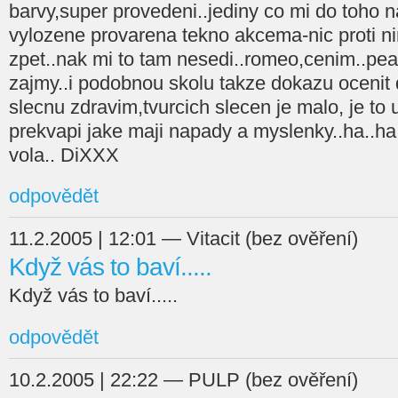
barvy,super provedeni..jediny co mi do toho n
vylozene provarena tekno akcema-nic proti nim
zpet..nak mi to tam nesedi..romeo,cenim..p
zajmy..i podobnou skolu takze dokazu ocenit d
slecnu zdravim,tvurcich slecen je malo, je to
prekvapi jake maji napady a myslenky..ha..ha
vola.. DiXXX
odpovědět
11.2.2005 | 12:01 — Vitacit (bez ověření)
Když vás to baví.....
Když vás to baví.....
odpovědět
10.2.2005 | 22:22 — PULP (bez ověření)