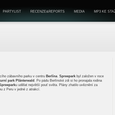
PARTYLIST
RECENZE&REPORTS
MEDIA
MP3 KE STA
jícího zábavního parku v centru
Berlína
.
Spreepark
byl založen v roce
turní park Plänterwald
. Po pádu Berlínské zdi si ho pronajala rodina
Spreepark
u udělat největší pouť světa. Plány zhatilo uvěznění za
u z Peru v jedné z atrakcí.