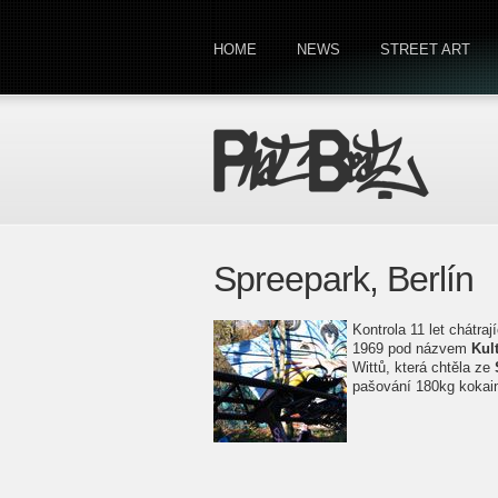
HOME
NEWS
STREET ART
Spreepark, Berlín
Kontrola 11 let chátra
1969 pod názvem
Kul
Wittů, která chtěla ze
pašování 180kg kokain