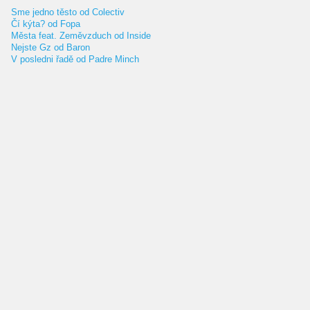
Sme jedno těsto od Colectiv
Čí kýta? od Fopa
Města feat. Zeměvzduch od Inside
Nejste Gz od Baron
V posledni řadě od Padre Minch