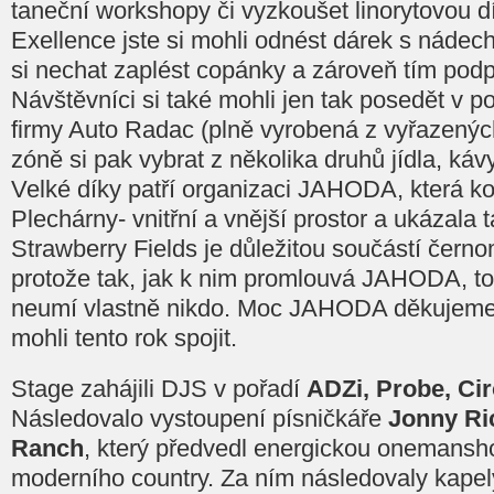
taneční workshopy či vyzkoušet linorytovou dí
Exellence jste si mohli odnést dárek s nádec
si nechat zaplést copánky a zároveň tím podp
Návštěvníci si také mohli jen tak posedět v p
firmy Auto Radac (plně vyrobená z vyřazenýc
zóně si pak vybrat z několika druhů jídla, káv
Velké díky patří organizaci JAHODA, která ko
Plechárny- vnitřní a vnější prostor a ukázala ta
Strawberry Fields je důležitou součástí čern
protože tak, jak k nim promlouvá JAHODA, 
neumí vlastně nikdo. Moc JAHODA děkujeme, 
mohli tento rok spojit.
Stage zahájili DJS v pořadí
ADZi, Probe, Ci
Následovalo vystoupení písničkáře
Jonny Ri
Ranch
, který předvedl energickou onemans
moderního country. Za ním následovaly kape