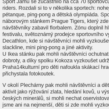
Sport Jamu se zúčastnilo na cca 70 sportovc
riders. Rozdali si to v několika sportech: nohejb
pétanque, ping-pong a dětská olympiáda. Spo
náborovým stánkem Prague Tigers, který zde b
návštěvníky zabavil florbalem. Zónu doplnil hl
festivalu, světoznámý prodejce sportovního 
Decathlon, kde si návštěvníci mohli vyzkoušet
slackline, mini ping-pong a jiné aktivity.
U Ikea stánku pak mohli návštěvníci ochutnat t
dobroty, a díky spolku Kokoza vyzkoušet udrž
Praha14kulturní pro děti nafoukla skákací hr
přichystala fotokoutek.
V okolí Plechárny pak mohli návštěvníci a dět
aktivit jako rýžování zlata, hledání kovů, u v
českých minerálů, si mohli nechat oservistov
jsme ani na nejmenší, děti si zde mohli vyzko