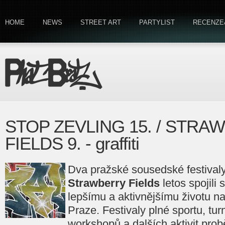
HOME
NEWS
STREET ART
PARTYLIST
RECENZE
STOP ZEVLING 15. / STRA
FIELDS 9. - graffiti
Dva pražské sousedské festival
Strawberry Fields
letos spojili 
lepšímu a aktivnějšímu životu na
Praze. Festivaly plné sportu, tur
workshopů a dalších aktivit pro