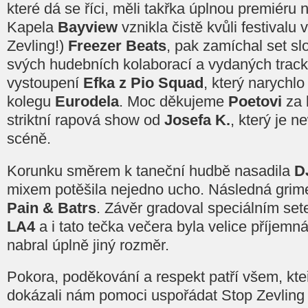
které dá se říci, měli takřka úplnou premiéru n
Kapela
Bayview
vznikla čistě kvůli festivalu v
Zevling!)
Freezer Beats
, pak zamíchal set s
svých hudebních kolaborací a vydaných trac
vystoupení
Efka z Pio Squad
, který narychl
kolegu
Eurodela
. Moc děkujeme
Poetovi
za 
striktní rapová show od
Josefa K.
, který je 
scéně.
Korunku směrem k taneční hudbě nasadila
D
mixem potěšila nejedno ucho. Následná grim
Pain & Batrs
. Závěr gradoval speciálním se
LA4
a i tato tečka večera byla velice příjemn
nabral úplně jiný rozměr.
Pokora, poděkování a respekt patří všem, kteř
dokázali nám pomoci uspořádat Stop Zevling v