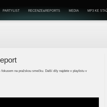
PARTYLIST
RECENZE&REPORTS
MEDIA
MP3 KE STA
Report
s fokusem na pražskou smečku. Další díly najdete v playlistu v