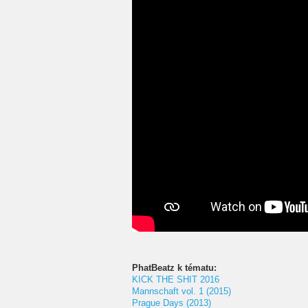
PhatBeatz k tématu:
KICK THE SHIT 2016
Mannschaft vol. 1 (2015)
Prague Days (2013)