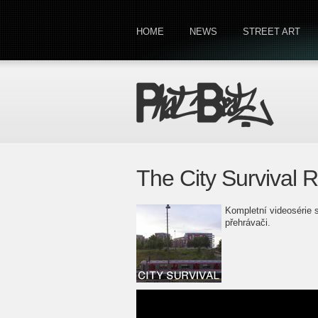
HOME
NEWS
STREET ART
The City Survival 
Kompletní videosérie 
přehrávači.