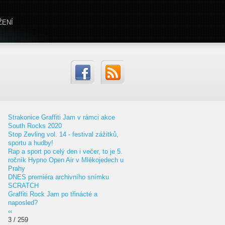
ŽENÍ
Strakonice Graffiti Jam v rámci akce
South Rocks 2020
Stop Zevling vol. 14 - festival zážitků,
sportu a hudby!
Rap a sport po celý den i večer, to je 5.
ročník Hypno Open Air v Mlékojedech u
Prahy
DNES premiéra archivního snímku
SCRATCH
Graffiti Rock Jam po třinácté a
naposled?
‹‹
3 / 259