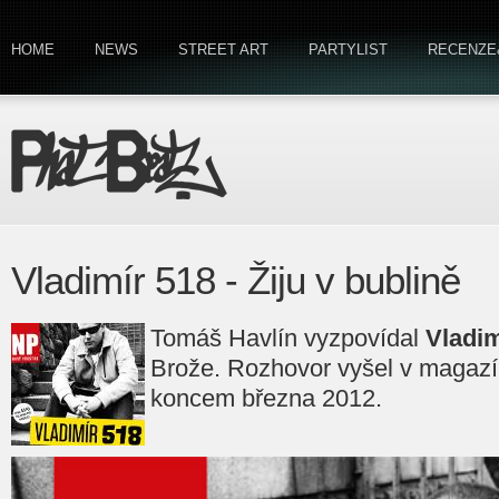
HOME
NEWS
STREET ART
PARTYLIST
RECENZE
Vladimír 518 - Žiju v bublině
Tomáš Havlín vyzpovídal
Vladim
Brože. Rozhovor vyšel v magaz
koncem března 2012.