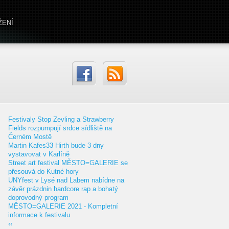
ŽENÍ
Festivaly Stop Zevling a Strawberry
Fields rozpumpují srdce sídliště na
Černém Mostě
Martin Kafes33 Hirth bude 3 dny
vystavovat v Karlíně
Street art festival MĚSTO=GALERIE se
přesouvá do Kutné hory
UNYfest v Lysé nad Labem nabídne na
závěr prázdnin hardcore rap a bohatý
doprovodný program
MĚSTO=GALERIE 2021 - Kompletní
informace k festivalu
‹‹