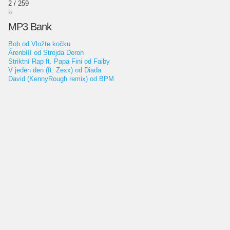
2 / 259
››
MP3 Bank
Bob od Vložte kočku
Árenbííí od Strejda Deron
Striktní Rap ft. Papa Fini od Faiby
V jeden den (ft. Zexx) od Diada
David (KennyRough remix) od BPM