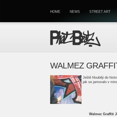
HOME
NEWS
STREET ART
WALMEZ GRAFFIT
Ještě hlouběji do his
jak se jamovalo v minul
Walmez Graffiti J