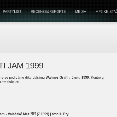
PARTYLIST
RECENZE&REPORTS
MEDIA
MP3 KE STA
I JAM 1999
torie se podíváme díky dalšímu
Walmez Graffiti Jamu 1999
. Kontroluj
em tisíciletí.
am - Valašské Meziříčí (7.1999) | foto © Etyl