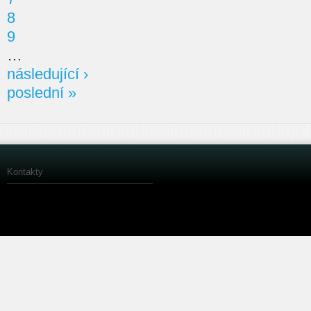
8
9
…
následující ›
poslední »
Kontakty