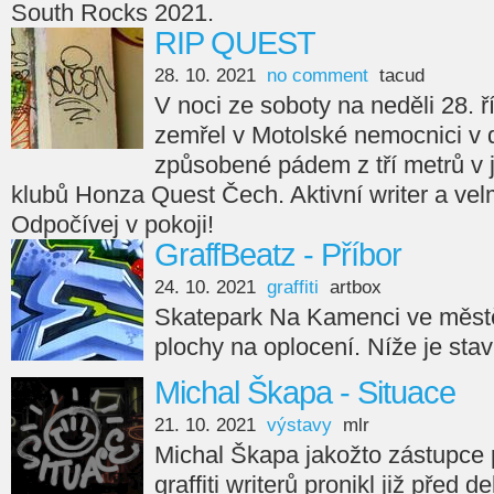
South Rocks 2021.
RIP QUEST
28. 10. 2021
no comment
tacud
V noci ze soboty na neděli 28. ř
zemřel v Motolské nemocnici v 
způsobené pádem z tří metrů v
klubů Honza Quest Čech. Aktivní writer a velm
Odpočívej v pokoji!
GraffBeatz - Příbor
24. 10. 2021
graffiti
artbox
Skatepark Na Kamenci ve městě
plochy na oplocení. Níže je sta
Michal Škapa - Situace
21. 10. 2021
výstavy
mlr
Michal Škapa jakožto zástupce
graffiti writerů pronikl již před d