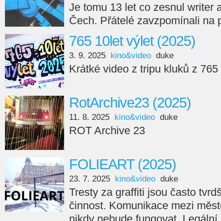
Je tomu 13 let co zesnul writer
Čech. Přátelé zavzpomínali na 
765 10let výlet (2025)
3. 9. 2025
kino&video
duke
Krátké video z tripu kluků z 765
RotArchive23 (2025)
11. 8. 2025
kino&video
duke
ROT Archive 23
FOLIEART (2025)
23. 7. 2025
kino&video
duke
Tresty za graffiti jsou často tvr
činnost. Komunikace mezi měste
nikdy nebude fungovat. Legální