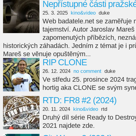
Nepřístupné části pražsk
25. 3. 2025
kino&video
duke
Web badatele.net se zaměřuje na
tajemství. Autor Jaroslav Mareš
zapomenutých příbězích, nezná
historických záhadách. Jedním z témat je i p
Mareš se věnuje opuštěným...
RIP CLONE
26. 12. 2024
no comment
duke
Ve středu 25. prosince 2024 tra
hortig aka CLONE se svým syne
RTD: FR8 #2 (2024)
20. 11. 2024
kino&video
rtd
Druhý díl série Ready to Destro
2021 najdete zde.