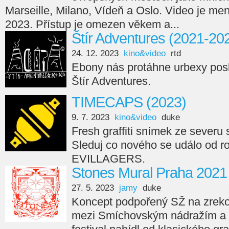
Marseille, Milano, Vídeň a Oslo. Video je men
2023. Přístup je omezen věkem a...
Štír Adventures (2021-20
24. 12. 2023
kino&video
rtd
Ebony nás protáhne urbexy posl
Štír Adventures.
TIMECAPS (2023)
9. 7. 2023
kino&video
duke
Fresh graffiti snímek ze seve
Sleduj co nového se událo od r
EVILLAGERS.
Stones Mural Praha 2021
27. 5. 2023
jamy
duke
Koncept podpořený SŽ na zreko
mezi Smíchovským nádražím a 