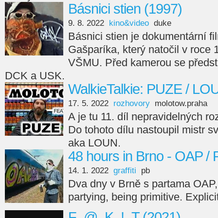
Básnici stien (1997)
9. 8. 2022
kino&video
duke
Básnici stien je dokumentární fi
Gašparíka, který natočil v roce
VŠMU. Před kamerou se předsta
DCK a USK.
WalkieTalkie: PUZE / LO
17. 5. 2022
rozhovory
molotow.praha
A je tu 11. díl nepravidelných r
Do tohoto dílu nastoupil mistr s
aka LOUN.
48 hours in Brno - OAP /
14. 1. 2022
graffiti
pb
Dva dny v Brně s partama OAP,
partying, being primitive. Explici
F_@_K_!_T (2021)