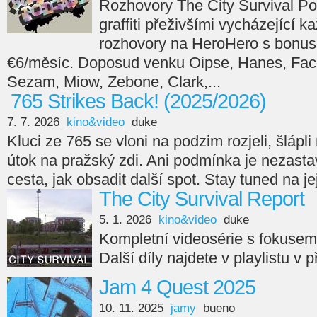
Rozhovory The City Survival Po
graffiti přeživšími vycházející 
rozhovory na HeroHero s bonus
€6/měsíc. Doposud venku Oipse, Hanes, Face
Sezam, Miow, Zebone, Clark,...
765 Strikes Back! (2025/2026)
7. 7. 2026
kino&video
duke
Kluci ze 765 se vloni na podzim rozjeli, šlápli n
útok na pražský zdi. Ani podmínka je nezasta
cesta, jak obsadit další spot. Stay tuned na je
The City Survival Report
5. 1. 2026
kino&video
duke
Kompletní videosérie s fokuse
Další díly najdete v playlistu v 
Jam 4 Quest 2025
10. 11. 2025
jamy
bueno