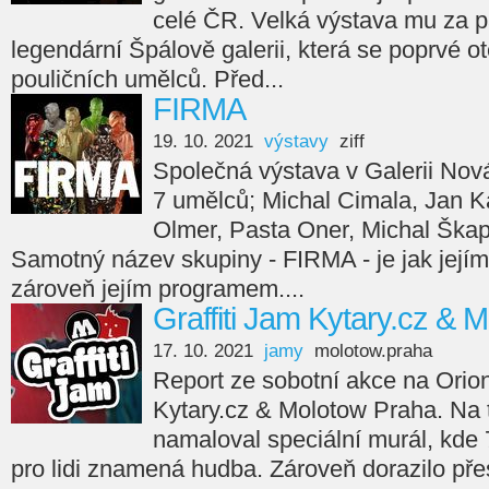
celé ČR. Velká výstava mu za p
legendární Špálově galerii, která se poprvé ot
pouličních umělců. Před...
FIRMA
19. 10. 2021
výstavy
ziff
Společná výstava v Galerii Nov
7 umělců; Michal Cimala, Jan Ka
Olmer, Pasta Oner, Michal Škap
Samotný název skupiny - FIRMA - je jak jejím
zároveň jejím programem....
Graffiti Jam Kytary.cz & 
17. 10. 2021
jamy
molotow.praha
Report ze sobotní akce na Orion
Kytary.cz & Molotow Praha. Na
namaloval speciální murál, kde 7
pro lidi znamená hudba. Zároveň dorazilo přes