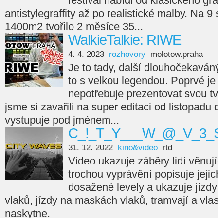
festival nabídl od klasického gra
antistylegraffity až po realistické malby. Na 9
1400m2 tvořilo 2 měsíce 35...
WalkieTalkie: RIWE
4. 4. 2023
rozhovory
molotow.praha
Je to tady, další dlouhočekaváný
to s velkou legendou. Poprvé je 
nepotřebuje prezentovat svou tvá
jsme si zavařili na super editaci od listopadu
vystupuje pod jménem...
C_!_T_Y___W_@_V_3_S
31. 12. 2022
kino&video
rtd
Video ukazuje záběry lidí věnujíc
trochou vyprávění popisuje jejic
dosažené levely a ukazuje jízdy
vlaků, jízdy na maskách vlaků, tramvají a vla
naskytne.