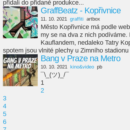
přidali do přidané produkce...
GraffBeatz - Kopřivnice
11. 10. 2021
graffiti
artbox
Město Kopřivnice má podle webu 
my se na dva z nich podíváme. Pr
Kauflandem, nedaleko Tatry Ko
spotem jsou vlnité plechy u Zimního stadionu
Bang v Praze na Metro
10. 10. 2021
kino&video
pb
¯\_(ツ)_/¯
1
2
3
4
5
6
7