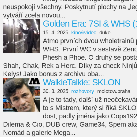
neuspokojí všechny. Poskytnutí plochy na „leg
vytváří zcela novou...
Golden Era: 7SI & WHS (
15. 4. 2025
kino&video
duke
Atmo prvních dvou wholetrainů 
WHS. První WC v sestavě Zeno
Phesh a Phoe. O druhý se posta
Shah, Chak, Rek a Herc. Díky za check Ninjů
Kelys! Jako bonus z archivu oba...
WalkieTalkie: SKLON
30. 3. 2025
rozhovory
molotow.praha
A je to tady, další už neočekav
to s Mistrem, který si říká SKL
dost, padly jména jako Cops192
Dilema & Cio, DUB crew, Game34, Spem aka 
Nomád a galerie Mega...