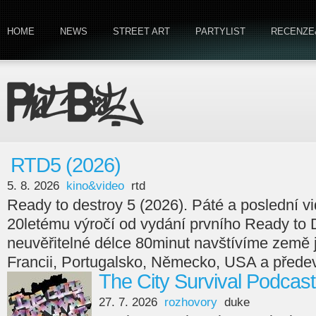
HOME
NEWS
STREET ART
PARTYLIST
RECENZE
RTD5 (2026)
5. 8. 2026
kino&video
rtd
Ready to destroy 5 (2026). Páté a poslední v
20letému výročí od vydání prvního Ready to 
neuvěřitelné délce 80minut navštívíme země
Francii, Portugalsko, Německo, USA a předev
The City Survival Podcast
27. 7. 2026
rozhovory
duke