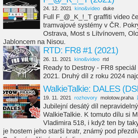
24. 12. 2021
kino&video
duke
Full F_@_K_!_T graffiti video če
tramvajové systémy v ČR. Pokry
Ostrava, Most s Lítvínovem, Ol
Jabloncem na Nisou.
RTD: FR8 #1 (2021)
26. 11. 2021
kino&video
rtd
Ready to Destroy - FR8 speciál 
2021. Druhý díl z roku 2024 naj
WalkieTalkie: DALES (DS
19. 11. 2021
rozhovory
molotow.praha
Jubilejní desátý díl nepravideln
WalkieTalkie. K tomuto dílu si
Vladimira 518, i když ten by taky
je hostem jeho starši bratr, známý pod přezd