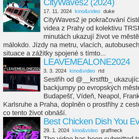
CityWaves2 (2024)
17. 11. 2024
kino&video
duke
CityWaves2 je pokračování čistě
videa z Prahy od kolektivu TRS
minutách ukazují život ve městě
málokdo. Jízdy na metru, vlacích, autobusech,
situace a zážitky spojené s tímto...
LEAVEMEALONE2024
3. 3. 2024
kino&video
rtd
Sestřih od @__krstftb_ ukazující
backjumpy po evropských měste
Budapešť, Vídeň, Neapol, Frankfu
Karlsruhe a Praha, doplněn o prostřihy z cesto
co tento život obnáší.
Best Chicken Dish You E
29. 1. 2024
kino&video
graffneck
The video has been submitted 