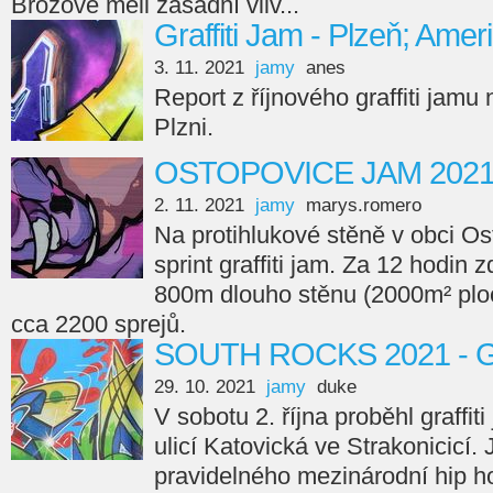
Brožové měli zásadní vliv...
Graffiti Jam - Plzeň; Amer
3. 11. 2021
jamy
anes
Report z říjnového graffiti jamu
Plzni.
OSTOPOVICE JAM 202
2. 11. 2021
jamy
marys.romero
Na protihlukové stěně v obci Os
sprint graffiti jam. Za 12 hodin 
800m dlouho stěnu (2000m² ploc
cca 2200 sprejů.
SOUTH ROCKS 2021 - Gr
29. 10. 2021
jamy
duke
V sobotu 2. října proběhl graffi
ulicí Katovická ve Strakonicicí.
pravidelného mezinárodní hip ho