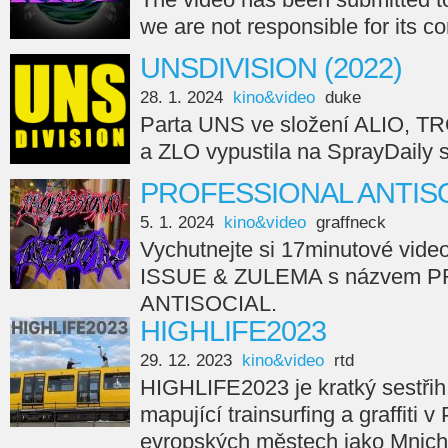
we are not responsible for its c
UNSDIVISION (2022)
28. 1. 2024
kino&video
duke
Parta UNS ve složení ALIO, 
a ZLO vypustila na SprayDail
PROFESSIONAL ANTISO
5. 1. 2024
kino&video
graffneck
Vychutnejte si 17minutové vide
ISSUE & ZULEMA s názvem 
ANTISOCIAL.
HIGHLIFE2023
29. 12. 2023
kino&video
rtd
HIGHLIFE2023 je kratký sestřih
mapující trainsurfing a graffiti v
evropských městech jako Mnicho