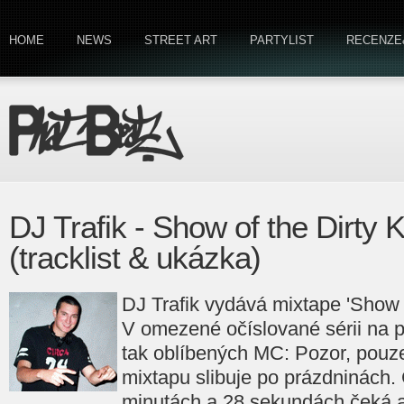
HOME
NEWS
STREET ART
PARTYLIST
RECENZE
DJ Trafik - Show of the Dirty K
(tracklist & ukázka)
DJ Trafik vydává mixtape 'Show of
V omezené očíslované sérii na p
tak oblíbených MC: Pozor, pouze
mixtapu slibuje po prázdninách.
minutách a 28 sekundách čeká 