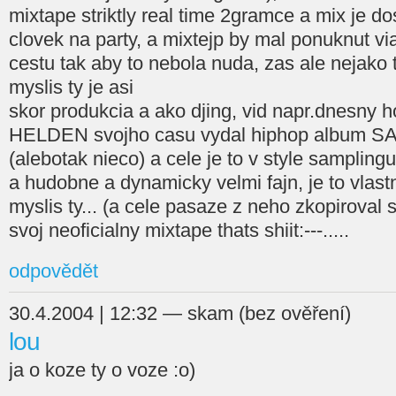
mixtape striktly real time 2gramce a mix je d
clovek na party, a mixtejp by mal ponuknut via
cestu tak aby to nebola nuda, zas ale nejako 
myslis ty je asi
skor produkcia a ako djing, vid napr.dnesn
HELDEN svojho casu vydal hiphop album
(alebotak nieco) a cele je to v style samplin
a hudobne a dynamicky velmi fajn, je to vlas
myslis ty... (a cele pasaze z neho zkopiroval
svoj neoficialny mixtape thats shiit:---.....
odpovědět
30.4.2004 | 12:32 — skam (bez ověření)
lou
ja o koze ty o voze :o)