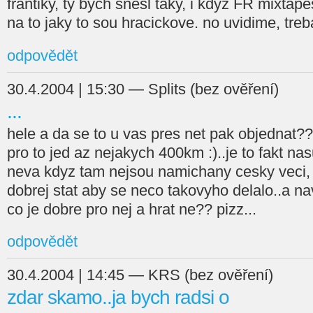
frantiky, ty bych snesl taky, i kdyz FR mixta
na to jaky to sou hracickove. no uvidime, tre
odpovědět
30.4.2004 | 15:30 — Splits (bez ověření)
...
hele a da se to u vas pres net pak objednat??
pro to jed az nejakych 400km :)..je to fakt n
neva kdyz tam nejsou namichany cesky veci, 
dobrej stat aby se neco takovyho delalo..a na
co je dobre pro nej a hrat ne?? pizz...
odpovědět
30.4.2004 | 14:45 — KRS (bez ověření)
zdar skamo..ja bych radsi o