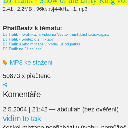
DJ Trafik - Show of the Dirty King vol
2:41 . 2,2MB . 96kbps|44kHz . 1.mp3
PhatBeatz k tématu:
DJ Trafik - Kvalifikační video na Vestax Turntablist Extravaganz
DJ Trafik - Soutěž o 2 mixtapy
DJ Trafik a jeho mixtape v prodeji už od pátku!
DJ Trafik na 21 způsobů!
MP3 ke stažení
50873 x přečteno
Komentáře
2.5.2004 | 21:42 — abdullah (bez ověření)
vidím to tak
českej mixtape nepřichází v úvahu, nemůžeš 