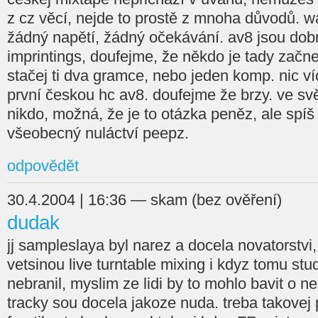
z cz věcí, nejde to prostě z mnoha důvodů. w
žádný napětí, žádný očekávání. av8 jsou dobr
imprintings, doufejme, že někdo je tady začn
stačej ti dva gramce, nebo jeden komp. nic ví
první českou hc av8. doufejme že brzy. ve svět
nikdo, možná, že je to otázka peněz, ale spíš 
všeobecný nuláctví peepz.
odpovědět
30.4.2004 | 16:36 — skam (bez ověření)
dudak
jj sampleslaya byl narez a docela novatorstvi,
vetsinou live turntable mixing i kdyz tomu s
nebranil, myslim ze lidi by to mohlo bavit o ne
tracky sou docela jakoze nuda. treba takovej 