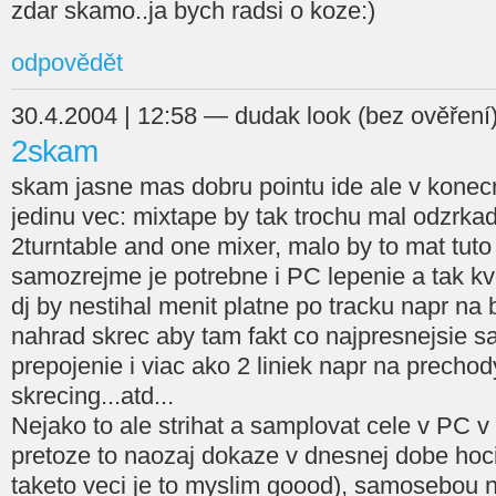
zdar skamo..ja bych radsi o koze:)
odpovědět
30.4.2004 | 12:58 — dudak look (bez ověření
2skam
skam jasne mas dobru pointu ide ale v kone
jedinu vec: mixtape by tak trochu mal odzrkadl
2turntable and one mixer, malo by to mat tuto
samozrejme je potrebne i PC lepenie a tak k
dj by nestihal menit platne po tracku napr na 
nahrad skrec aby tam fakt co najpresnejsie s
prepojenie i viac ako 2 liniek napr na precho
skrecing...atd...
Nejako to ale strihat a samplovat cele v PC 
pretoze to naozaj dokaze v dnesnej dobe hocik
taketo veci je to myslim goood), samosebou 