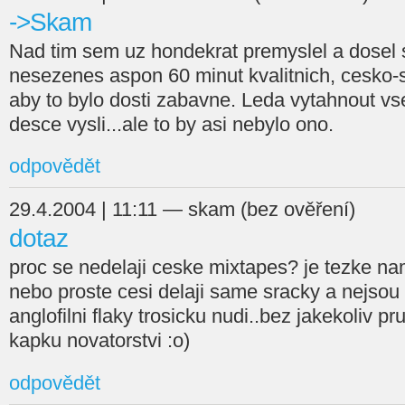
->Skam
Nad tim sem uz hondekrat premyslel a dosel 
nesezenes aspon 60 minut kvalitnich, cesko-
aby to bylo dosti zabavne. Leda vytahnout vs
desce vysli...ale to by asi nebylo ono.
odpovědět
29.4.2004 | 11:11 — skam (bez ověření)
dotaz
proc se nedelaji ceske mixtapes? je tezke na
nebo proste cesi delaji same sracky a nejsou
anglofilni flaky trosicku nudi..bez jakekoliv pr
kapku novatorstvi :o)
odpovědět