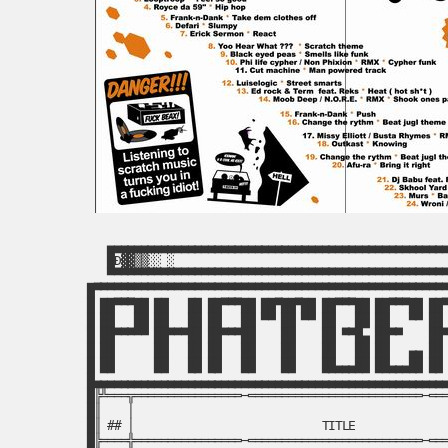
▄▄▄▄▄▄▄▄▄▄▄▄▄▄▄▄▄▄▄▄▄▄▄▄▄▄▄▄▄▄▄▄▄▄▄▄▄▄▄▄▄▄▄▄▄▄▄▄▄▄▄
█Đ▓▓▒▒░░ ░                                        
▀▀▀▀▀▀▀▀▀▀▀▀▀▀▀▀▀▀▀▀▀▀▀▀▀▀▀▀▀▀▀▀▀▀▀▀▀▀▀▀▀▀▀▀▀▀▀▀▀▀▀
█▀▀▀▀▀▀▀▀▀▀▀▀▀▀▀▀▀▀▀▀▀▀▀▀▀▀▀▀▀▀▀▀▀▀▀▀▀▀▀▀▀▀▀▀▀▀▀▀▀▀▀▀▀
█ ██▀▀▀██ ██   ██ ██▀▀▀██ ██▀██▀██ ██▀▀▀██ ██▀▀▀██ ██▀
█ ██   ██ ██   ██ ██   ██ ▀▀ ██ ▀▀ ██   ██ ██   ▀▀ ██ 
█ ██▀▀▀▀▀ ██▀▀▀██ ██▀▀▀██    ██    ██ ▀▀█▄ ██▀▀    ██▀
█ ██      ██   ██ ██   ██    ██    ██   ██ ██   ▄▄ ██ 
█ ██      ██   ██ ██   ██    ██    ██▄▄▄██ ██▄▄▄██ ██ 
█▄▄▄▄▄▄▄▄▄▄▄▄▄▄▄▄▄▄▄▄▄▄▄▄▄▄▄▄▄▄▄▄▄▄▄▄▄▄▄▄▄▄▄▄▄▄▄▄▄▄▄▄▄
█╠╩═══╦════════════════─══════════════════════════─═══
█║    │                                               
█║ ## │                            TITLE              
█╠════╬════════════════─══════════════════════════─═══