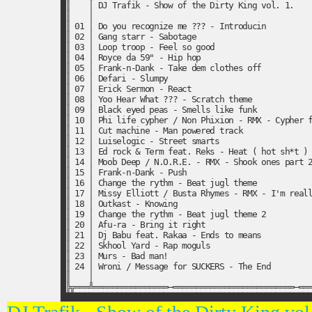
█║    │ DJ Trafik - Show of the Dirty King vol. 1.    
█║    │                                               
█║ 01 │ Do you recognize me ??? - Introducin          
█║ 02 │ Gang starr - Sabotage                         
█║ 03 │ Loop troop - Feel so good                     
█║ 04 │ Royce da 59" - Hip hop                        
█║ 05 │ Frank-n-Dank - Take dem clothes off           
█║ 06 │ Defari - Slumpy                               
█║ 07 │ Erick Sermon - React                          
█║ 08 │ Yoo Hear What ??? - Scratch theme             
█║ 09 │ Black eyed peas - Smells like funk            
█║ 10 │ Phi life cypher / Non Phixion - RMX - Cypher f
█║ 11 │ Cut machine - Man powered track               
█║ 12 │ Luiselogic - Street smarts                    
█║ 13 │ Ed rock & Term feat. Reks - Heat ( hot sh*t ) 
█║ 14 │ Moob Deep / N.O.R.E. - RMX - Shook ones part 2
█║ 15 │ Frank-n-Dank - Push                           
█║ 16 │ Change the rythm - Beat jugl theme            
█║ 17 │ Missy Elliott / Busta Rhymes - RMX - I'm reall
█║ 18 │ Outkast - Knowing                             
█║ 19 │ Change the rythm - Beat jugl theme 2          
█║ 20 │ Afu-ra - Bring it right                       
█║ 21 │ Dj Babu feat. Rakaa - Ends to means           
█║ 22 │ Skhool Yard - Rap moguls                      
█║ 23 │ Murs - Bad man!                               
█║ 24 │ Wroni / Message for SUCKERS - The End         
█║    │                                               
█╠╦═══╩════════════════─══════════════════════════─═══