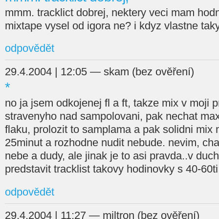
mmm. tracklict dobrej, nektery veci mam hodn
mixtape vysel od igora ne? i kdyz vlastne tak
odpovědět
29.4.2004 | 12:05 — skam (bez ověření)
*
no ja jsem odkojenej fl a ft, takze mix v moji
stravenyho nad sampolovani, pak nechat max
flaku, prolozit to samplama a pak solidni mix
25minut a rozhodne nudit nebude. nevim, chap
nebe a dudy, ale jinak je to asi pravda..v du
predstavit tracklist takovy hodinovky s 40-60t
odpovědět
29.4.2004 | 11:27 — miltron (bez ověření)