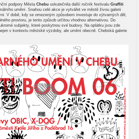
anční podpory Města
Chebu
uskutečnila další ročník festivalu
Graffiti
lního umění. Snahou celé akce je vytvářet ve městě živou galerii
ni. V době, kdy se omezeným způsobem investuje do výtvarných děl,
olného prostoru, je tento způsob určitou vhodnou alternativou. Do
soukromé subjekty, které poskytnou své budovy. Na oplátku jsou zde
 nejen v kontextu městské výzdoby, ale umění obecně. Chebská galerie