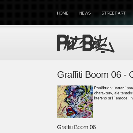
HOME
NEWS
STREET ART
Graffiti Boom 06 -
Poněkud v ústraní pr
charaktery, ale tentokr
kterého srší emoce i n
Graffiti Boom 06