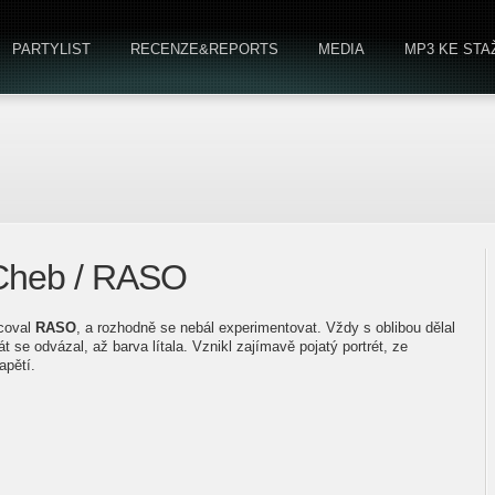
PARTYLIST
RECENZE&REPORTS
MEDIA
MP3 KE STA
 Cheb / RASO
acoval
RASO
, a rozhodně se nebál experimentovat. Vždy s oblibou dělal
át se odvázal, až barva lítala. Vznikl zajímavě pojatý portrét, ze
apětí.