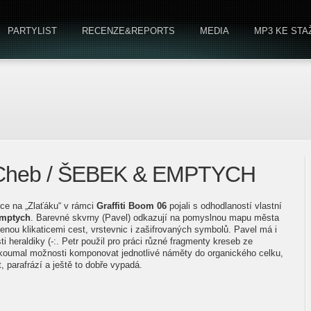
PARTYLIST
RECENZE&REPORTS
MEDIA
MP3 KE STA
 - Cheb / ŠEBEK & EMPTYCH
ice na „Zlaťáku“ v rámci
Graffiti Boom 06
pojali s odhodlaností vlastní
Emptych
. Barevné skvrny (Pavel) odkazují na pomyslnou mapu města
jenou klikaticemi cest, vrstevnic i zašifrovaných symbolů. Pavel má i
ti heraldiky (-:. Petr použil pro práci různé fragmenty kreseb ze
zkoumal možnosti komponovat jednotlivé náměty do organického celku,
, parafrází a ještě to dobře vypadá.