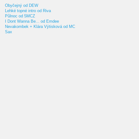
Obyčejný od DEW
Lehké topné intro od Riva
Půlnoc od 5MCZ
I Dont Wanna Be... od Emdee
Nevakombek + Klára Výtisková od MC
Sax