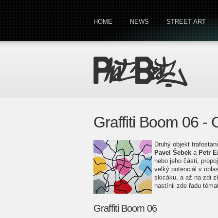
HOME
NEWS
STREET ART
Graffiti Boom 06
Druhý objekt trafostan
Pavel Šebek
a
Petr 
nebo jeho části, propo
velký potenciál v oblas
skicáku, a až na zdi 
nastínil zde řadu témat
Graffiti Boom 06