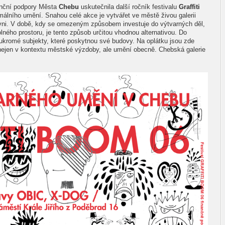
anční podpory Města
Chebu
uskutečnila další ročník festivalu
Graffiti
lního umění. Snahou celé akce je vytvářet ve městě živou galerii
ni. V době, kdy se omezeným způsobem investuje do výtvarných děl,
olného prostoru, je tento způsob určitou vhodnou alternativou. Do
soukromé subjekty, které poskytnou své budovy. Na oplátku jsou zde
 nejen v kontextu městské výzdoby, ale umění obecně. Chebská galerie