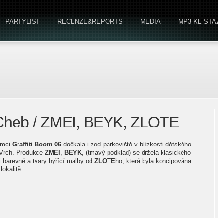
PARTYLIST
RECENZE&REPORTS
MEDIA
MP3 KE STA
- Cheb / ZMEI, BEYK, ZLOTE
ámci
Graffiti Boom 06
dočkala i zeď parkoviště v blízkosti dětského
tý Vrch. Produkce
ZMEI
,
BEYK
, (tmavý podklad) se držela klasického
oti barevné a tvary hýřící malby od
ZLOTE
ho, která byla koncipována
lokalitě.