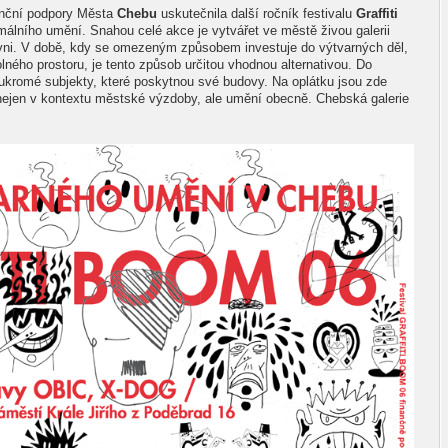
anční podpory Města
Chebu
uskutečnila další ročník festivalu
Graffiti
lního umění. Snahou celé akce je vytvářet ve městě živou galerii
ni. V době, kdy se omezeným způsobem investuje do výtvarných děl,
olného prostoru, je tento způsob určitou vhodnou alternativou. Do
soukromé subjekty, které poskytnou své budovy. Na oplátku jsou zde
 nejen v kontextu městské výzdoby, ale umění obecně. Chebská galerie