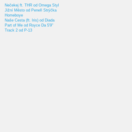
Nečekej ft. THR od Omega Styl
Jižní Město od Peneři Strýčka
Homeboye
Naše Cesta (ft. Iris) od Diada
Part of Me od Royce Da 5'9"
Track 2 od P-13