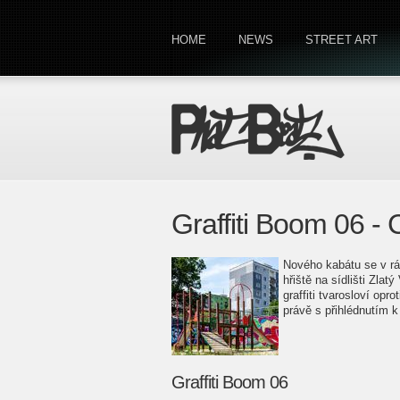
HOME
NEWS
STREET ART
Graffiti Boom 06 
Nového kabátu se v r
hřiště na sídlišti Zla
graffiti tvarosloví opr
právě s přihlédnutím k 
Graffiti Boom 06