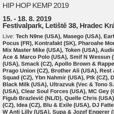
HIP HOP KEMP 2019
15. - 18. 8. 2019
Festivalpark, Letiště 38, Hradec Kr
Live:
Tech N9ne (USA), Masego (USA), Ear
Pocus (FR), Kontrafakt (SK), Pharoahe Mo
Mix Master Mike (USA), Token (USA), Audi
Ace & Marco Polo (USA), Smif N Wessun (
(USA), Smack (CZ), Apollo Brown & Rappe
Prago Union (CZ), Brother Ali (USA), Rest
Squad (CZ), Ybn Nahmir (USA), Ptk (CZ), D
Black Milk (USA), Ultrazvuk (Vec & Tono S
(USA), Clear Soul Forces (USA), MC Gey (
Figub Brazlevič (NL/D), Quelle Chris (U
(CZ), Idea (CZ), Blu & Exile (USA), DJ Fat
W Anti Lilly (USA), Supa & Jozef Engerer 