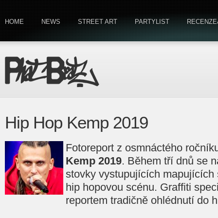
HOME
NEWS
STREET ART
PARTYLIST
RECENZE
Hip Hop Kemp 2019
Fotoreport z osmnáctého ročníku
Kemp 2019
. Během tří dnů se na
stovky vystupujících mapujících
hip hopovou scénu. Graffiti spec
reportem tradičně ohlédnutí do hi