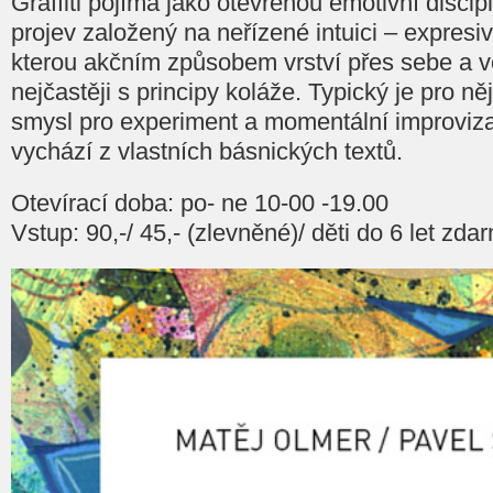
Graffiti pojímá jako otevřenou emotivní disci
projev založený na neřízené intuici – expresi
kterou akčním způsobem vrství přes sebe a 
nejčastěji s principy koláže. Typický je pro n
smysl pro experiment a momentální improviza
vychází z vlastních básnických textů.
Otevírací doba: po- ne 10-00 -19.00
Vstup: 90,-/ 45,- (zlevněné)/ děti do 6 let zda