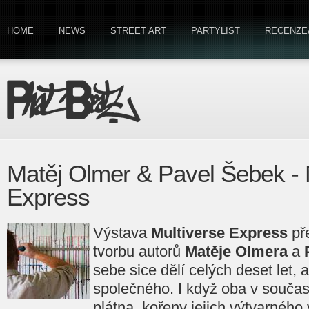
HOME
NEWS
STREET ART
PARTYLIST
RECENZE
Matěj Olmer & Pavel Šebek - 
Express
Výstava
Multiverse Express
př
tvorbu autorů
Matěje Olmera
a
sebe sice dělí celých deset let, 
společného. I když oba v současn
plátna, kořeny jejich výtvarného v