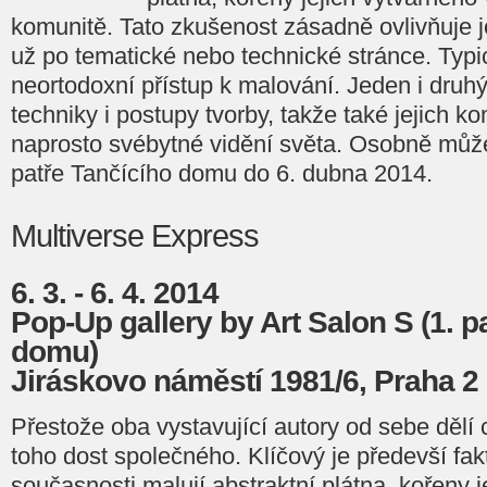
komunitě. Tato zkušenost zásadně ovlivňuje je
už po tematické nebo technické stránce. Typi
neortodoxní přístup k malování. Jeden i druh
techniky i postupy tvorby, takže také jejich k
naprosto svébytné vidění světa. Osobně může
patře Tančícího domu do 6. dubna 2014.
Multiverse Express
6. 3. - 6. 4. 2014
Pop-Up gallery by Art Salon S (1. p
domu)
Jiráskovo náměstí 1981/6, Praha 2
Přestože oba vystavující autory od sebe dělí c
toho dost společného. Klíčový je předevší fakt
současnosti malují abstraktní plátna, kořeny j