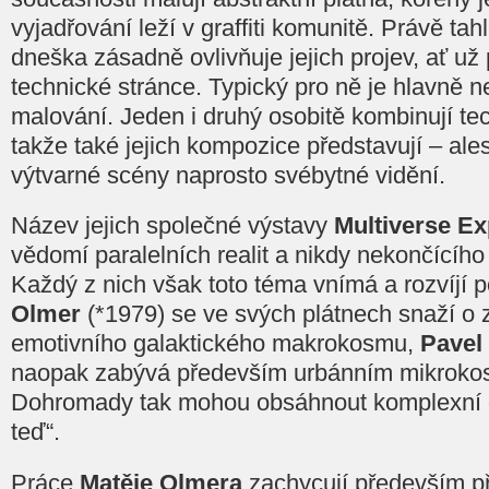
vyjadřování leží v graffiti komunitě. Právě tah
dneška zásadně ovlivňuje jejich projev, ať už
technické stránce. Typický pro ně je hlavně n
malování. Jeden i druhý osobitě kombinují tec
takže také jejich kompozice představují – ale
výtvarné scény naprosto svébytné vidění.
Název jejich společné výstavy
Multiverse E
vědomí paralelních realit a nikdy nekončícíh
Každý z nich však toto téma vnímá a rozvíjí
Olmer
(*1979) se ve svých plátnech snaží o 
emotivního galaktického makrokosmu,
Pavel
naopak zabývá především urbánním mikrokosm
Dohromady tak mohou obsáhnout komplexní o
teď“.
Práce
Matěje Olmera
zachycují především p