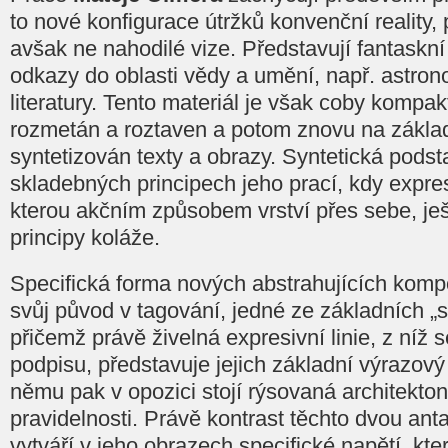
to nové konfigurace útržků konvenční reality, 
avšak ne nahodilé vize. Představují fantaskní
odkazy do oblasti vědy a umění, např. astron
literatury. Tento materiál je však coby kompa
rozmetán a roztaven a potom znovu na základ
syntetizován texty a obrazy. Syntetická podsta
skladebných principech jeho prací, kdy expre
kterou akčním způsobem vrství přes sebe, je
principy koláže.
Specifická forma nových abstrahujících kom
svůj původ v tagování, jedné ze základních „sp
přičemž právě živelná expresivní linie, z níž s
podpisu, představuje jejich základní výrazový 
němu pak v opozici stojí rýsovaná architekton
pravidelnosti. Právě kontrast těchto dvou ant
vytváří v jeho obrazech specifické napětí, kt