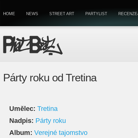
HOME
NEWS
STREET ART
PARTYLIST
RECENZE
Párty roku od Tretina
Umělec:
Tretina
Nadpis:
Párty roku
Album:
Verejné tajomstvo