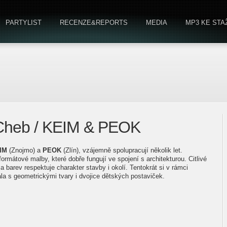
PARTYLIST
RECENZE&REPORTS
MEDIA
MP3 KE STA
- Cheb / KEIM & PEOK
IM
(Znojmo) a
PEOK
(Zlín), vzájemně spolupracují několik let.
formátové malby, které dobře fungují ve spojení s architekturou. Citlivé
barev respektuje charakter stavby i okolí. Tentokrát si v rámci
la s geometrickými tvary i dvojice dětských postaviček.