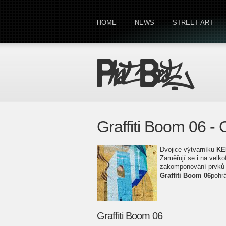
HOME
NEWS
STREET ART
Graffiti Boom 06 
Dvojice výtvarníku
KE
Zaměřují se i na velko
zakomponování prvků a 
Graffiti Boom 06
pohrá
Graffiti Boom 06