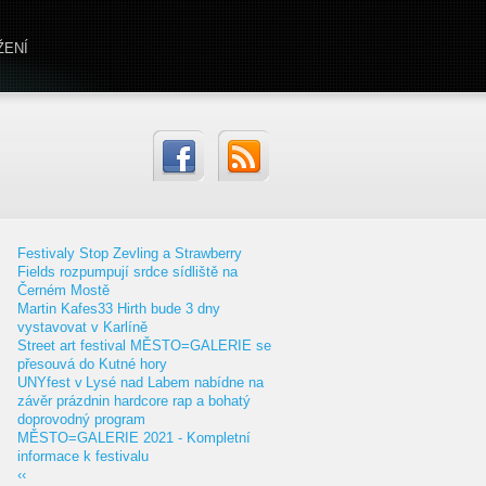
ŽENÍ
Festivaly Stop Zevling a Strawberry
Fields rozpumpují srdce sídliště na
Černém Mostě
Martin Kafes33 Hirth bude 3 dny
vystavovat v Karlíně
Street art festival MĚSTO=GALERIE se
přesouvá do Kutné hory
UNYfest v Lysé nad Labem nabídne na
závěr prázdnin hardcore rap a bohatý
doprovodný program
MĚSTO=GALERIE 2021 - Kompletní
informace k festivalu
‹‹