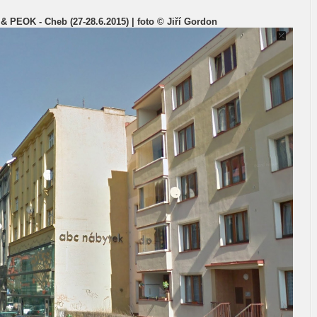
 & PEOK - Cheb (27-28.6.2015) | foto © Jiří Gordon