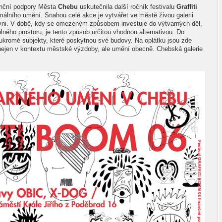
anční podpory Města
Chebu
uskutečnila další ročník festivalu
Graffiti
lního umění. Snahou celé akce je vytvářet ve městě živou galerii
ni. V době, kdy se omezeným způsobem investuje do výtvarných děl,
olného prostoru, je tento způsob určitou vhodnou alternativou. Do
soukromé subjekty, které poskytnou své budovy. Na oplátku jsou zde
 nejen v kontextu městské výzdoby, ale umění obecně. Chebská galerie